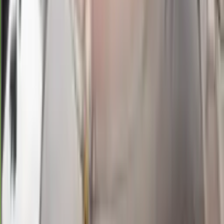
MC
3327
mancitypools
Minggu, 09 Agu
Buka
08.00
07.45
4
8
0
1
AE
1841