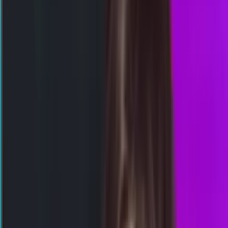
hongkongpools
Sabtu, 08 Agu
Buka
23.00
22.45
2
7
9
7
SG
2320
singapore