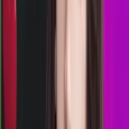
Buka
14.00
13.30
8
0
8
2
BE
3327
bulls eye
Minggu, 09 Agu
Buka
13.15