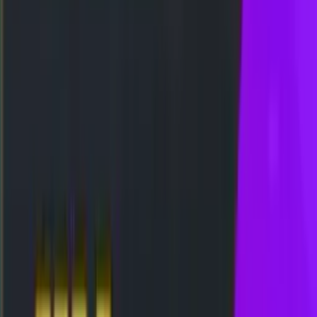
TIC
CASHBACK SPESIAL - SUPER
CKYSPIN!! RODA BONUS MINGGUAN
BONUS
 APK
BONUS DEPOSIT HARIAN – TO
BACK LIVEGAME
SPECIAL KEMERDEKAAN
LOMBA HARIAN 3D-
EE SPIN 17✘ SPESIAL
TIC
CASHBACK SPESIAL - SUPER
CKYSPIN!! RODA BONUS MINGGUAN
BONUS
 APK
BONUS DEPOSIT HARIAN – TO
BACK LIVEGAME
Daftar
Login
Daftar