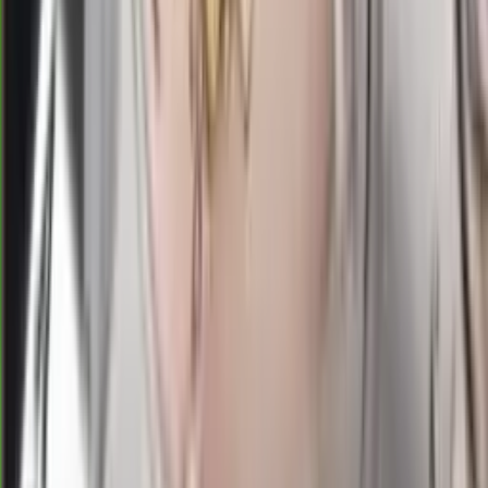
9
6
9
7
CF
1841
california
Minggu, 09 Agu
Buka
08.30
08.20
6
8
6
4