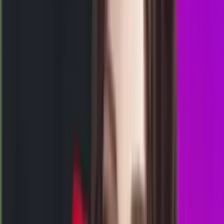
8
9
7
1
LV
3327
liverpool lottery
Minggu, 09 Agu
Buka
15.00
14.45
0
1
7