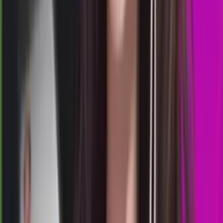
shanghai pools pagi
Minggu, 09 Agu
Buka
11.15
11.00
0
0
9
6
SZ
3327
shenzhen lottery
Minggu, 09 Agu
Buka