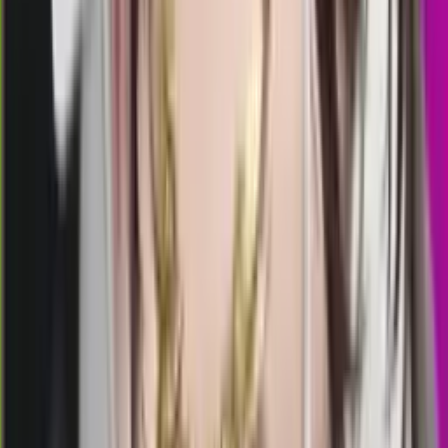
Minggu, 09 Agu
Buka
10.22
10.10
1
7
2
5
TN
2852
texas night
Minggu, 09 Agu
Buka
10.15