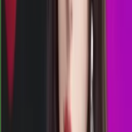
14.45
0
1
7
4
WN
2719
winchester lottery
Minggu, 09 Agu
Buka
14.00
13.50
9