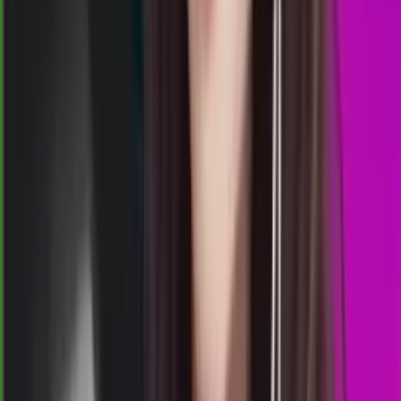
SD
3327
sydneypools
Minggu, 09 Agu
Buka
14.00
13.30
8
0
8
2
BE
3327