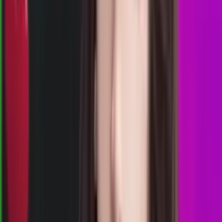
Buka
15.15
15.00
8
9
7
1
LV
3327
liverpool lottery
Minggu, 09 Agu
Buka
15.00