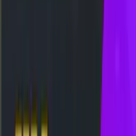
TIC
CASHBACK SPESIAL - SUPER
KYSPIN!! RODA BONUS MINGGUAN
BONUS
 APK
BONUS DEPOSIT HARIAN – TO
BACK LIVEGAME
SPECIAL KEMERDEKAAN
LOMBA HARIAN 3D-
EE SPIN 17✘ SPESIAL
TIC
CASHBACK SPESIAL - SUPER
KYSPIN!! RODA BONUS MINGGUAN
BONUS
 APK
BONUS DEPOSIT HARIAN – TO
BACK LIVEGAME
Daftar
Login
Daftar