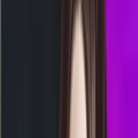
Sabtu, 08 Agu
Tutup
17.45
17.30
5
1
0
2
MP
3326
malibucitypools
Sabtu, 08 Agu
Buka