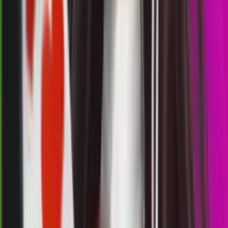
12.50
5
5
6
2
RM
3327
rome lottery
Minggu, 09 Agu
Buka
12.00
11.50
8
1