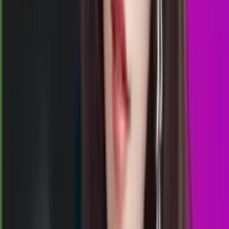
4
0
5
SDL
662
sydney lotto
Minggu, 09 Agu
Buka
14.00
13.30
3
7
6
4