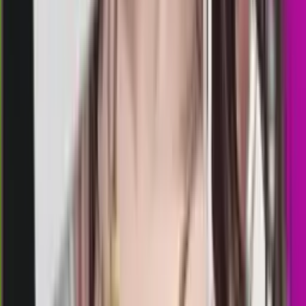
3327
shenzhen lottery
Minggu, 09 Agu
Buka
11.00
10.50
0
7
1
8
NE
1841
north carolina evening