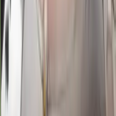
VN
1841
virginia night
Minggu, 09 Agu
Buka
10.00
09.50
5
3
5
7
OK
3327