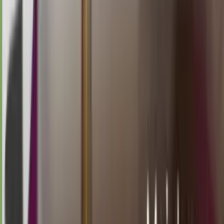
08.45
08.30
9
6
9
7
CF
1841
california
Minggu, 09 Agu
Buka
08.30