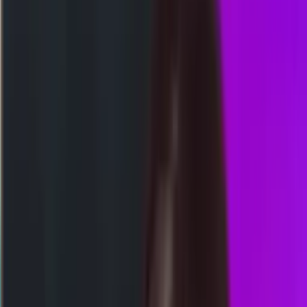
Sabung Ayam
Togel
Lainnya
Lihat ColokNet
Event Lomba
Akses WAP
HK
3326