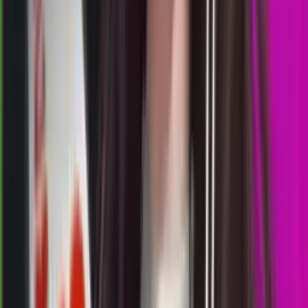
11.00
10.50
0
7
1
8
NE
1841
north carolina evening
Minggu, 09 Agu
Buka
10.22