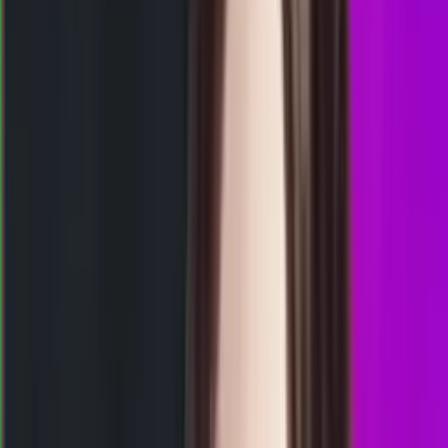
00.00
23.50
1
8
6
2
SS
1070
shanghai pools sore
Minggu, 09 Agu
Buka
15.15
15.00