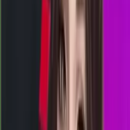
4
WN
2719
winchester lottery
Minggu, 09 Agu
Buka
14.00
13.50
9
4
0
5
SDL