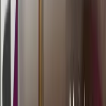
06.30
06.15
5
7
6
9
TV
1841
tennessee evening
Minggu, 09 Agu
Buka
06.30