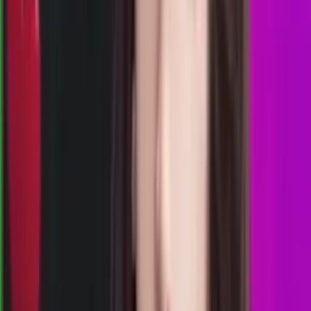
Buka
14.00
13.30
8
0
8
2
BE
3327
bulls eye
Minggu, 09 Agu
Buka
13.15