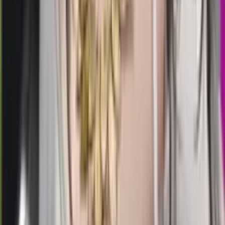
08.50
5
6
2
7
FE
1841
florida evening
Minggu, 09 Agu
Buka
08.45
08.30