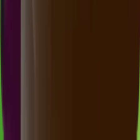
Minggu, 09 Agu
Buka
03.00
02.50
1
8
8
3
ND
1840
north carolina day
Minggu, 09 Agu
Buka