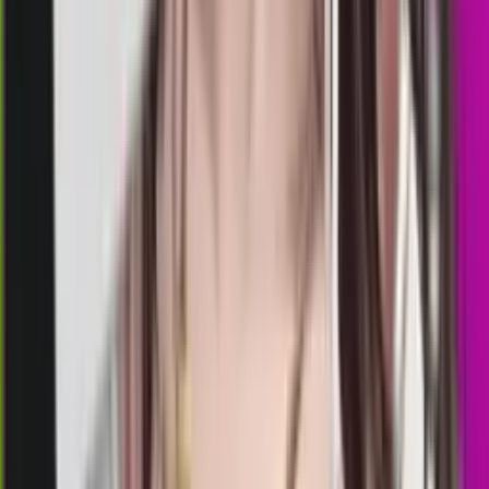
1841
indiana evening
Minggu, 09 Agu
Buka
09.50
09.40
4
8
8
2
VN
1841
virginia night