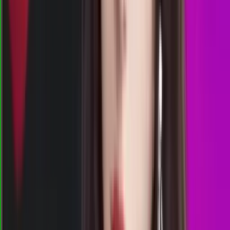
12.45
0
5
0
3
TU
1827
totomacau 13:00 wib
Minggu, 09 Agu
Buka
13.15
13.00
7