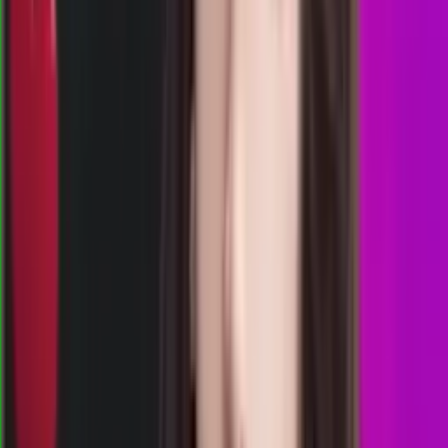
Buka
14.00
13.30
8
0
8
2
BE
3327
bulls eye
Minggu, 09 Agu
Buka
13.15