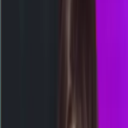
hongkongpools
Sabtu, 08 Agu
Buka
23.00
22.45
2
7
9
7
SG
2320
singapore