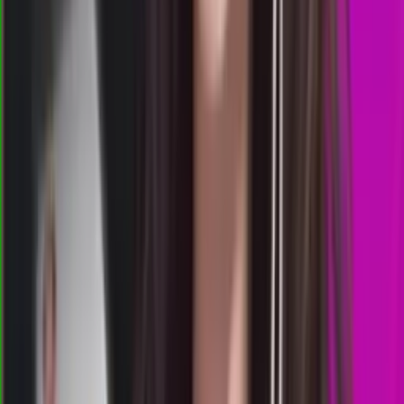
shanghai pools pagi
Minggu, 09 Agu
Buka
11.15
11.00
0
0
9
6
SZ
3327
shenzhen lottery
Minggu, 09 Agu
Buka