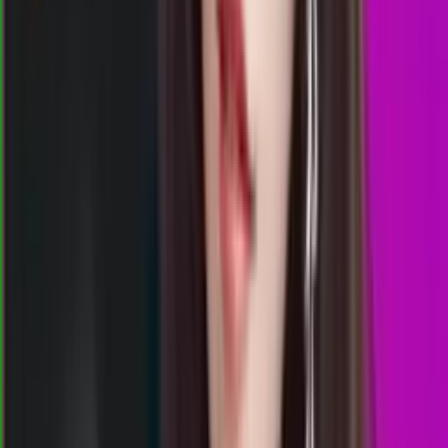
5
4
5
CG
3326
chiangmai lottery
Minggu, 09 Agu
Buka
13.00
12.50
5
5
6
2