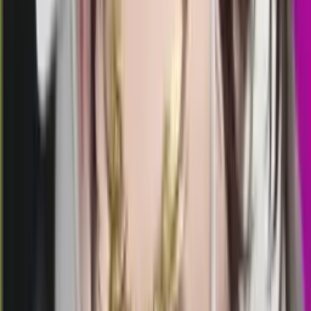
Minggu, 09 Agu
Buka
10.00
09.50
5
3
5
7
OK
3327
osaka lottery
Minggu, 09 Agu
Buka
09.00