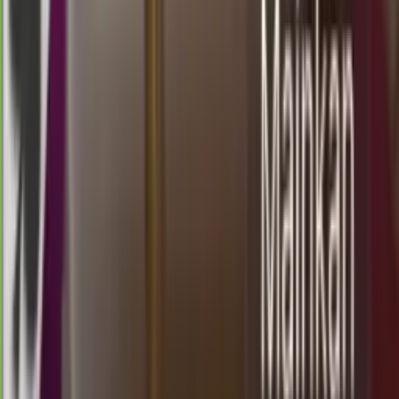
06.00
8
4
4
1
TE
2852
texas evening
Minggu, 09 Agu
Buka
06.00
05.45
4