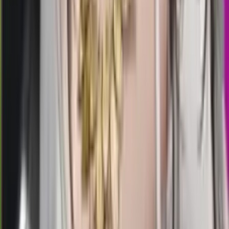
08.50
5
6
2
7
FE
1841
florida evening
Minggu, 09 Agu
Buka
08.45
08.30