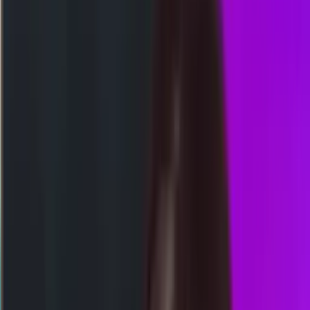
Sabung Ayam
Togel
Lainnya
Lihat ColokNet
Event Lomba
Akses WAP
HK
3326