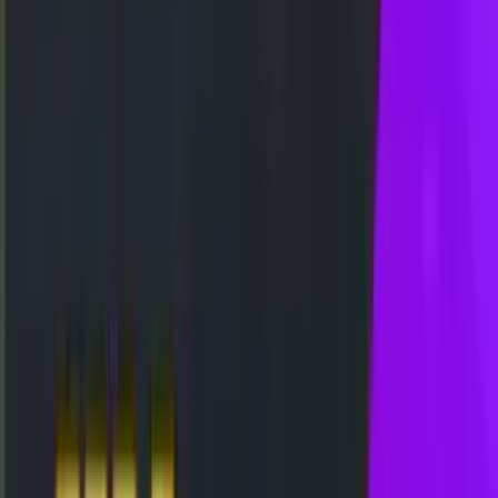
TIC
CASHBACK SPESIAL - SUPER
KYSPIN!! RODA BONUS MINGGUAN
BONUS
 APK
BONUS DEPOSIT HARIAN – TO
BACK LIVEGAME
SPECIAL KEMERDEKAAN
LOMBA HARIAN 3D-
EE SPIN 17✘ SPESIAL
TIC
CASHBACK SPESIAL - SUPER
KYSPIN!! RODA BONUS MINGGUAN
BONUS
 APK
BONUS DEPOSIT HARIAN – TO
BACK LIVEGAME
Daftar
Login
Daftar