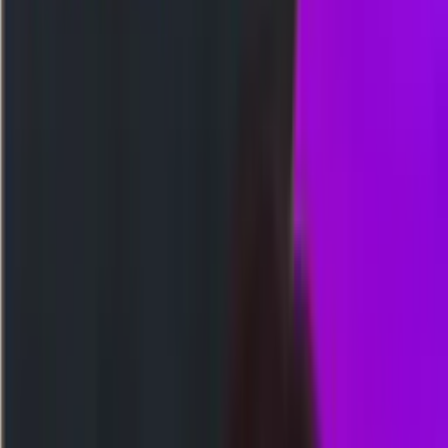
Togel
Slot
Kasino
Olahraga
Arcade
Poker
Tembak Ikan