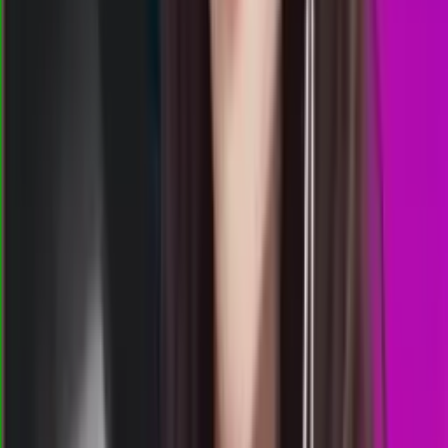
KM
3327
kentucky midday
Minggu, 09 Agu
Buka
00.21
00.10
8
3
8
7
ID
1841