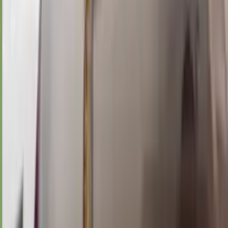
seoul lottery
Sabtu, 08 Agu
Buka
21.00
20.50
9
5
4
2
PC
2554
pcso
Sabtu, 08 Agu
Buka