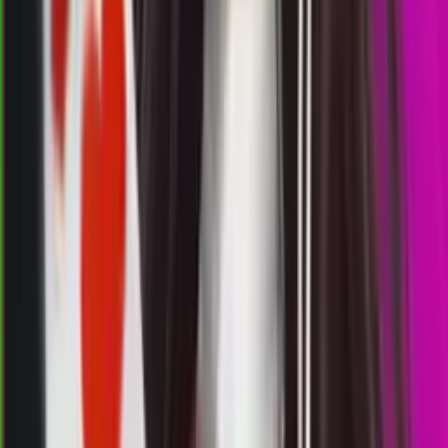
23.45
8
1
2
7
MU
1793
morocco quatro 00:00 wib
Minggu, 09 Agu
Buka
00.05
23.45
4
6