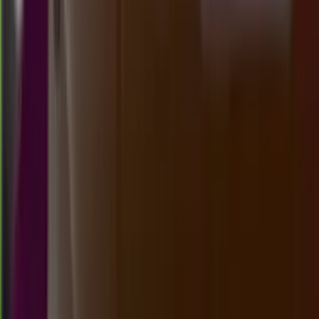
1335
damacai
Sabtu, 08 Agu
Buka
18.45
17.55
2
1
5
0
MG
1345
magnum4d