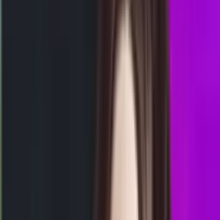
Sabtu, 08 Agu
Buka
17.45
17.30
5
1
0
2
MP
3326
malibucitypools
Sabtu, 08 Agu
Buka