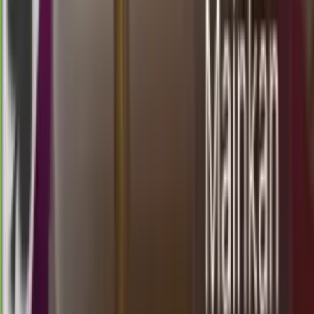
19.50
8
6
1
7
TS
1826
totomacau 19:00 wib
Sabtu, 08 Agu
Buka
19.15
19.00
9