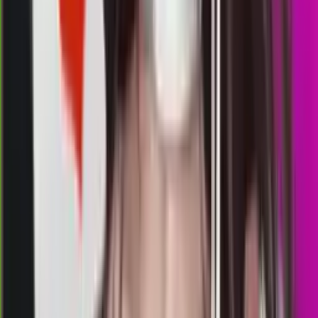
5
1
HKL
661
hongkong lotto
Sabtu, 08 Agu
Buka
23.00
22.45
5
9
1
7
SM