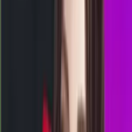
5
8
4
3
MO
1796
morocco quatro 03:00 wib
Minggu, 09 Agu
Buka
03.00
02.50
1
8
8