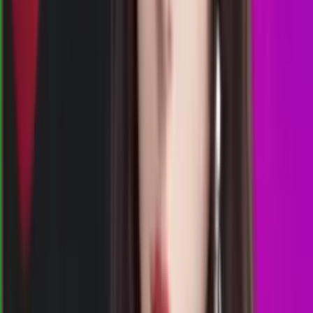
00.50
0
7
0
4
FD
1841
florida day
Minggu, 09 Agu
Buka
00.30
00.15
2