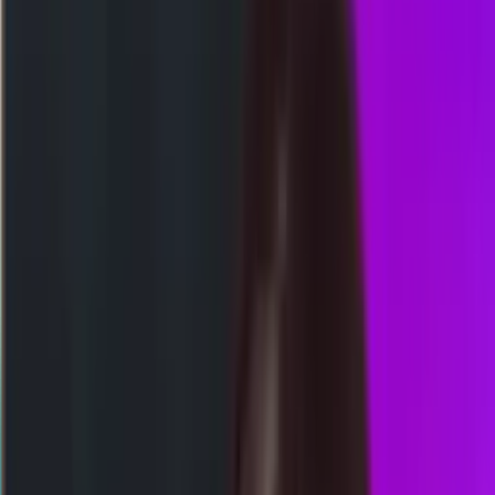
Sabung Ayam
Togel
Lainnya
Lihat ColokNet
Event Lomba
Akses WAP
HK
3325