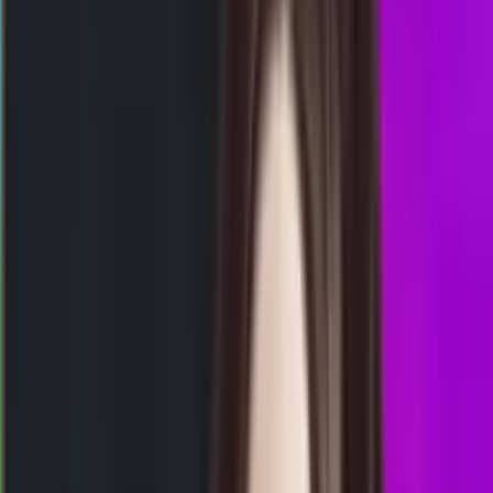
Jumat, 07 Agu
Buka
17.45
17.30
7
9
0
7
MP
3325
malibucitypools
Jumat, 07 Agu
Buka