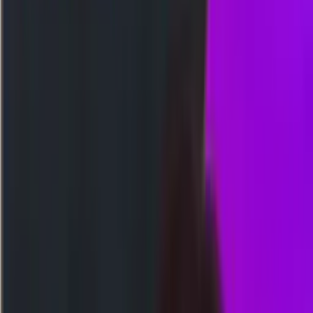
Togel
Slot
Kasino
Olahraga
Arcade
Poker
Tembak Ikan