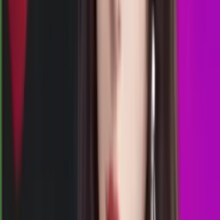
21.45
2
6
9
1
FL
2717
florence lottery
Jumat, 07 Agu
Buka
22.00
21.50
0