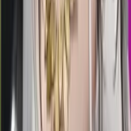
17.15
0
0
9
6
PS
3325
paris lottery
Jumat, 07 Agu
Buka
17.00
16.50