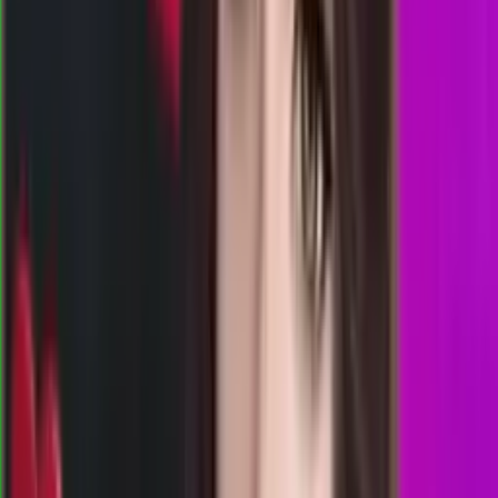
1069
shanghai pools malam
Jumat, 07 Agu
Buka
23.15
23.00
6
3
9
4
TA
1825
totomacau 22:00 wib
Jumat, 07 Agu