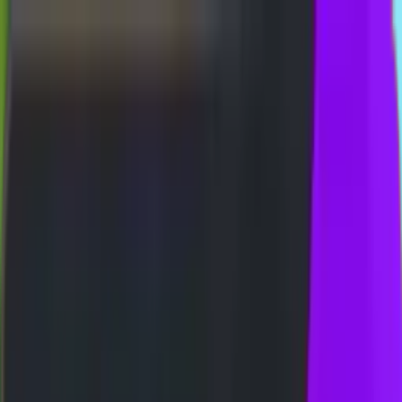
Whatsapp
Telegram
BUKTI WD
SPECIAL KEMERDEKAAN
LOMBA HARIAN 3D-
EE SPIN 17✘ SPESIAL