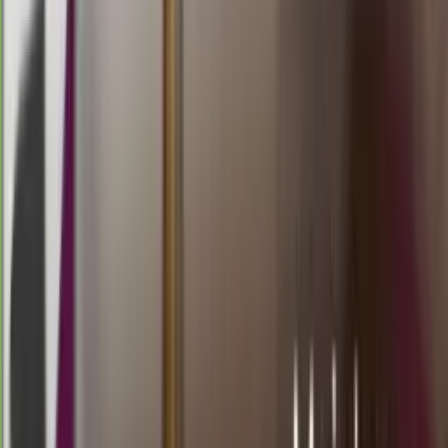
08.00
07.45
8
9
2
3
AE
1839
arkansas evening
Jumat, 07 Agu
Buka
07.00