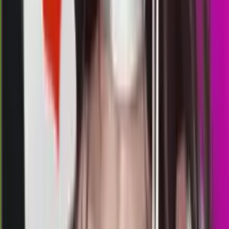
0
2
NE
1839
north carolina evening
Jumat, 07 Agu
Buka
10.22
10.10
2
5
4
4
TN