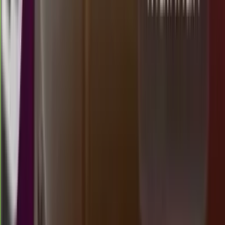
4
6
4
TV
1839
tennessee evening
Jumat, 07 Agu
Buka
06.30
06.00
7
8
9
6
TE