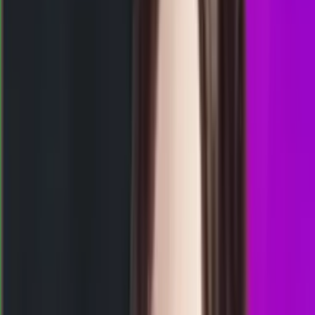
17.45
17.30
0
7
1
5
TP
1825
totomacau 16:00 wib
Jumat, 07 Agu
Buka
16.15
16.00