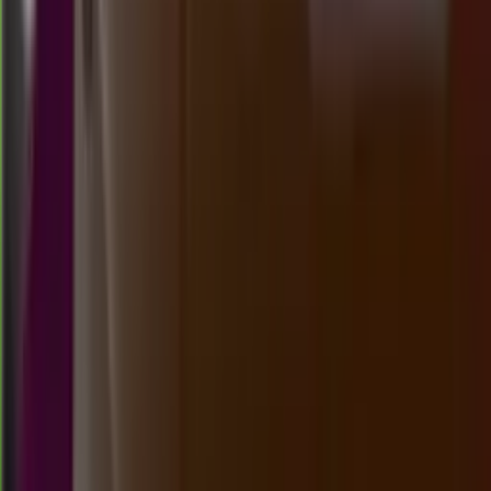
2850
texas evening
Jumat, 07 Agu
Buka
06.00
05.45
3
0
4
2
SF
2717
santafe lottery