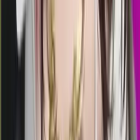
Jumat, 07 Agu
Buka
09.50
09.40
6
6
1
1
KC
3325
kentucky evening
Jumat, 07 Agu
Buka
10.00