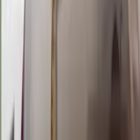
florida evening
Jumat, 07 Agu
Buka
08.45
08.30
1
0
4
8
MC
3325
mancitypools
Jumat, 07 Agu
Buka