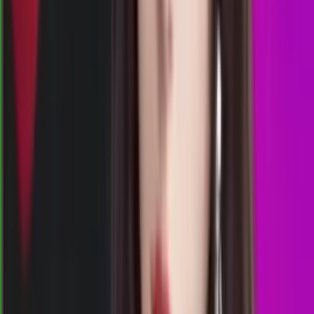
13.30
3
7
1
2
SD
3325
sydneypools
Jumat, 07 Agu
Buka
14.00
13.30
0