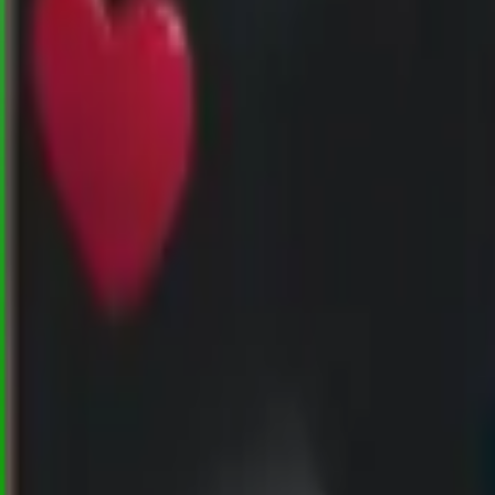
Togel
Slot
Kasino