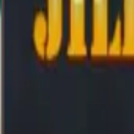
FREE SPIN 17✘ SPESIAL PRAGMATIC
CASHBACK SPESIA
AN – TO 1X!
CASHBACK LIVEGAME
Login