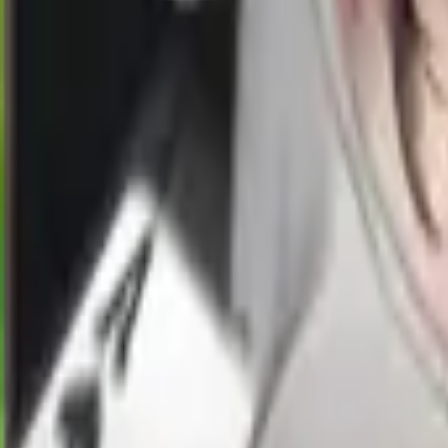
SG
2318
singapore
Rabu, 05 Agu
Buka
17.45
17.30
0
7
1
5
MP
3323