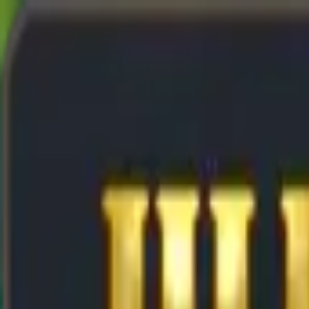
Whatsapp
Telegram
BUKTI WD
FREE SPIN 17✘ SPESIAL PRAGMATIC
CASHBACK SPESIA
AN – TO 1X!
CASHBACK LIVEGAME