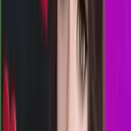
1842
north carolina evening
Senin, 10 Agu
Buka
10.22
10.10
0
4
3
5
KC
3328
kentucky evening
Senin, 10 Agu