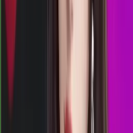
09.40
9
9
7
0
VN
1842
virginia night
Senin, 10 Agu
Buka
10.00
09.50
4