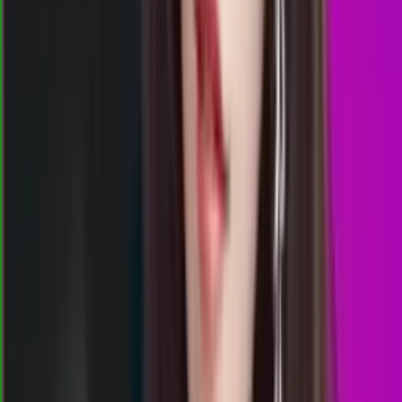
1
9
2
OK
3328
osaka lottery
Senin, 10 Agu
Buka
09.00
08.50
3
0
0
9