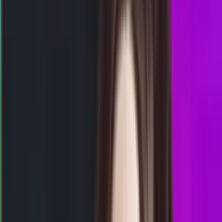
Minggu, 09 Agu
Buka
17.45
17.30
7
1
3
7
MP
3327
malibucitypools
Minggu, 09 Agu
Buka