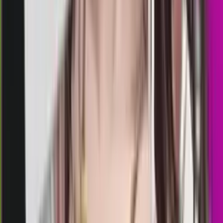
2720
santafe lottery
Senin, 10 Agu
Buka
06.00
05.50
6
1
8
5
MN
3328
mancity4d