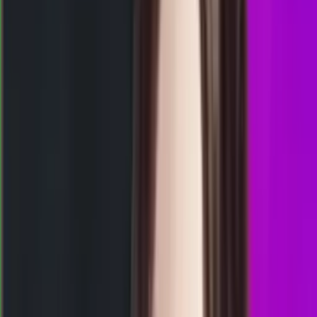
00.00
23.50
1
8
6
2
VC
3327
venice lottery
Minggu, 09 Agu
Buka
20.00
19.50