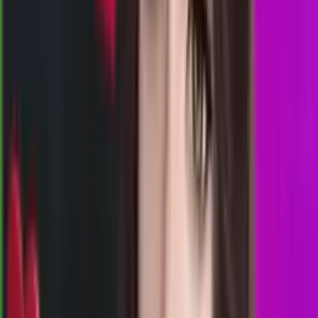
1336
damacai
Minggu, 09 Agu
Buka
18.45
17.55
6
1
0
1
MG
1346
magnum4d
Minggu, 09 Agu