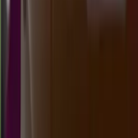
1841
indiana evening
Minggu, 09 Agu
Buka
09.50
09.40
4
8
8
2
VN
1841
virginia night