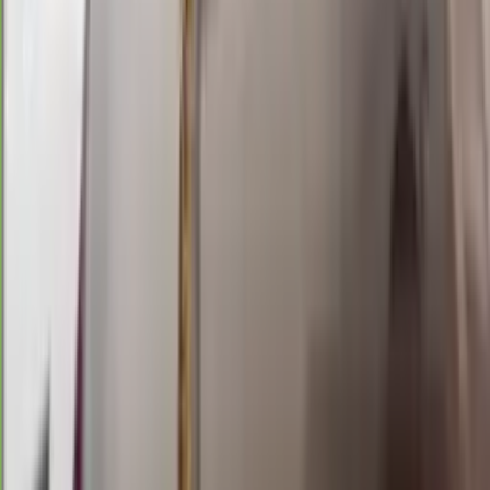
shanghai pools pagi
Minggu, 09 Agu
Buka
11.15
11.00
0
0
9
6
SZ
3327
shenzhen lottery
Minggu, 09 Agu
Buka