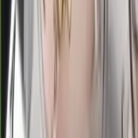
7
5
4
5
CG
3326
chiangmai lottery
Minggu, 09 Agu
Buka
13.00
12.50
5
5
6
2