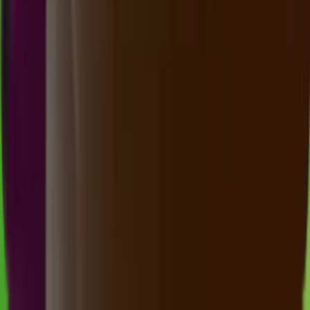
Minggu, 09 Agu
Buka
10.00
09.50
5
3
5
7
OK
3327
osaka lottery
Minggu, 09 Agu
Buka