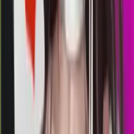
7
4
WN
2719
winchester lottery
Minggu, 09 Agu
Buka
14.00
13.50
9
4
0
5
SDL