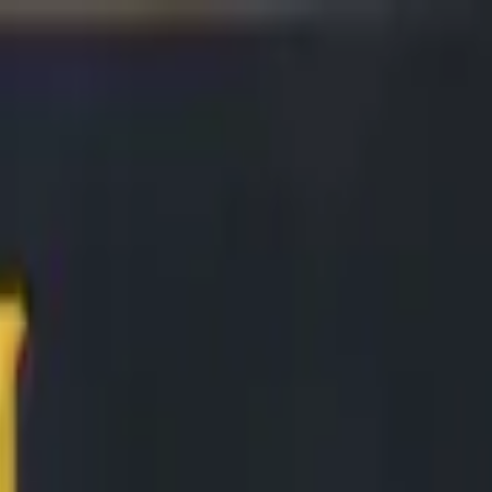
 - SUPER RICH
LUCKYSPIN!! RODA BONUS MINGGUAN