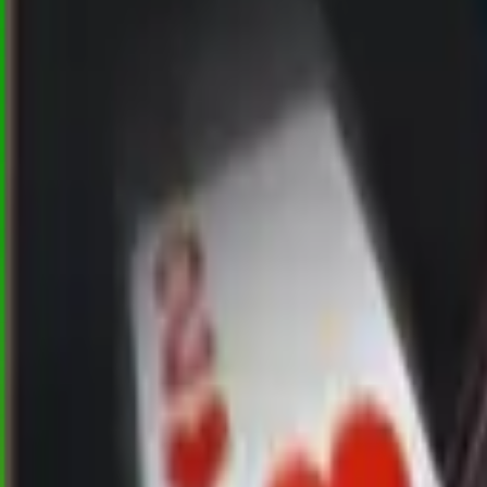
Olahraga
Arcade
Poker
Tembak Ikan
Sabung Ayam
Togel
Lainnya
Lihat Col
Event Lomba
Akses WAP