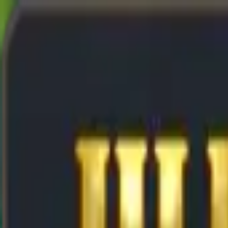
Whatsapp
Telegram
BUKTI WD
REE SPIN 17✘ SPESIAL PRAGMATIC
CASHBACK SPESIAL
N – TO 1X!
CASHBACK LIVEGAME