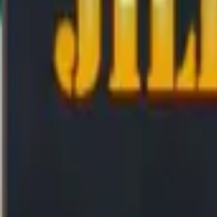
REE SPIN 17✘ SPESIAL PRAGMATIC
CASHBACK SPESIAL
N – TO 1X!
CASHBACK LIVEGAME
Login