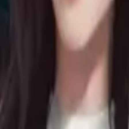
okNet