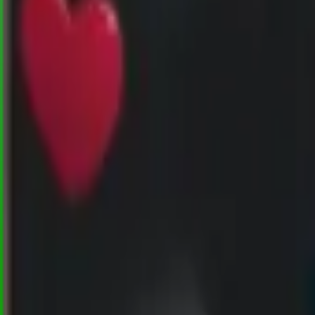
Togel
Slot
Kasino