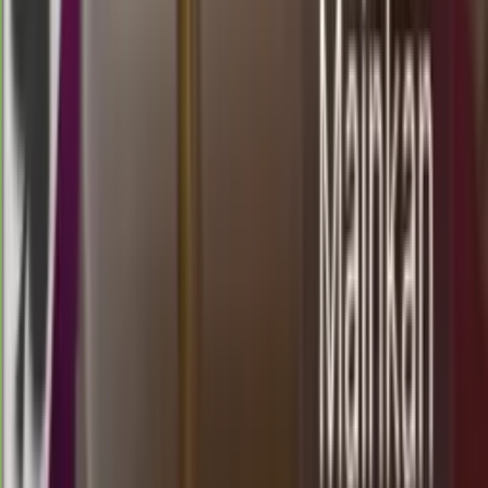
09.50
7
6
0
6
OK
3325
osaka lottery
Jumat, 07 Agu
Buka
09.00
08.50
2