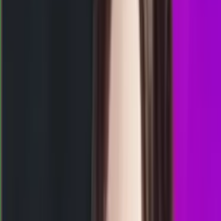
17.45
17.30
0
7
1
5
PY
3325
pattaya lottery
Jumat, 07 Agu
Buka
19.00
18.50