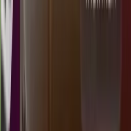
2
6
9
CF
1839
california
Jumat, 07 Agu
Buka
08.30
08.20
1
4
1
7
FE