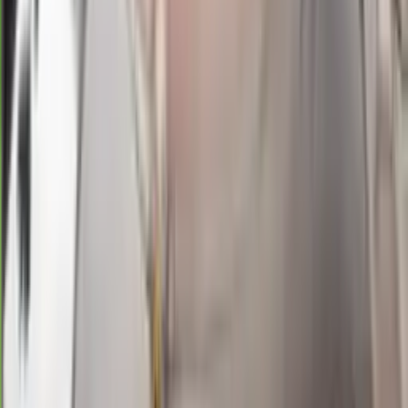
TN
2850
texas night
Jumat, 07 Agu
Buka
10.15
09.55
0
4
1
9
IE
1839