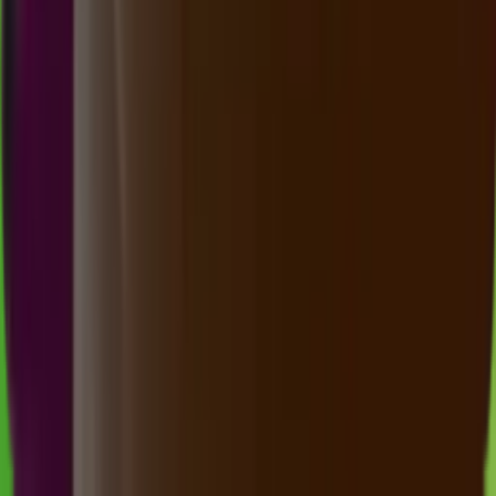
Jumat, 07 Agu
Buka
08.00
07.45
8
9
2
3
AE
1839
arkansas evening
Jumat, 07 Agu
Buka