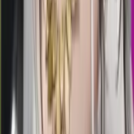
11.00
9
1
7
1
SZ
3325
shenzhen lottery
Jumat, 07 Agu
Buka
11.00
10.50