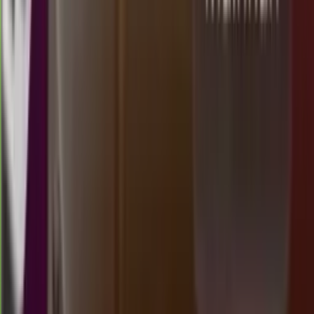
Kamis, 06 Agu
Buka
10.00
09.45
7
0
2
9
VN
1838
virginia night
Kamis, 06 Agu
Buka
10.00