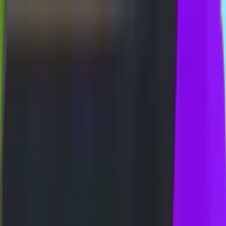
Whatsapp
Telegram
BUKTI WD
ARIAN 3D-3LINE
FREE SPIN 17✘ SPESIAL
TIC
CASHBACK SPESIAL - SUPER