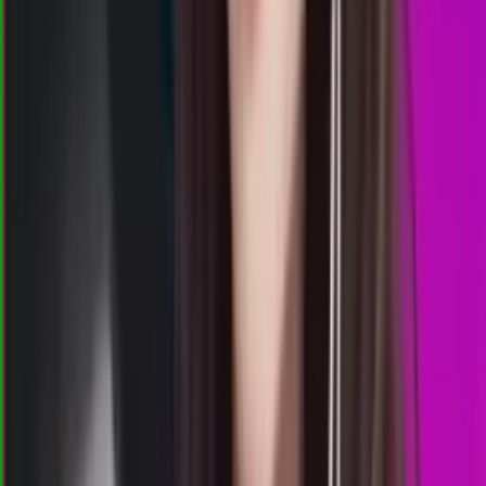
16.00
0
5
9
7
MD
3324
malibu4d
Kamis, 06 Agu
Buka
16.00
15.50