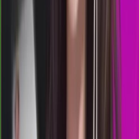
9
3
4
3
SS
1067
shanghai pools sore
Kamis, 06 Agu
Buka
15.15
15.00
2
7
0