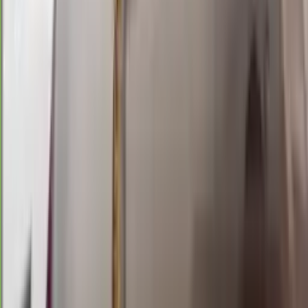
10.50
6
8
4
7
NE
1838
north carolina evening
Kamis, 06 Agu
Buka
10.22
10.10
2
2