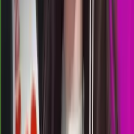
8
LV
3324
liverpool lottery
Kamis, 06 Agu
Buka
15.00
14.45
4
1
1
5
WN
2716