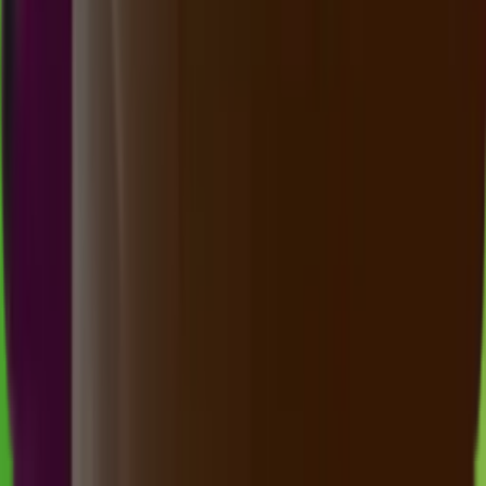
5
8
9
5
FE
1838
florida evening
Kamis, 06 Agu
Buka
08.45
08.30
0
9
4
1