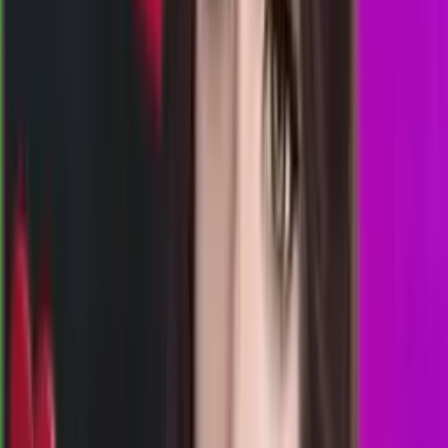
18.50
5
4
8
9
MS
1791
morocco quatro 18:00 wib
Kamis, 06 Agu
Buka
18.00
17.50
7
1