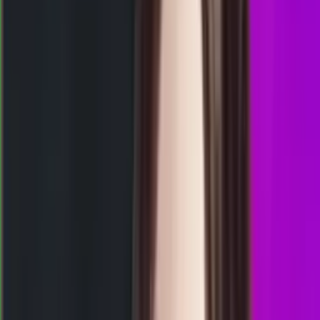
PC
2552
pcso
Kamis, 06 Agu
Buka
20.10
19.35
3
7
0
4
VC
3324