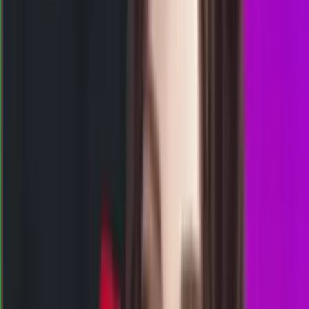
0
4
7
1
ME
1841
michigan evening
Minggu, 09 Agu
Buka
06.30
06.15
5
7
6