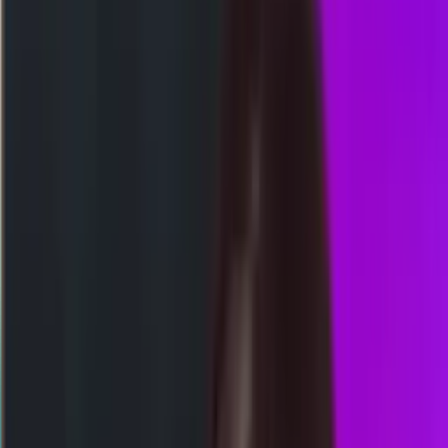
Sabung Ayam
Togel
Lainnya
Lihat ColokNet
Event Lomba
Akses WAP
HK
3326