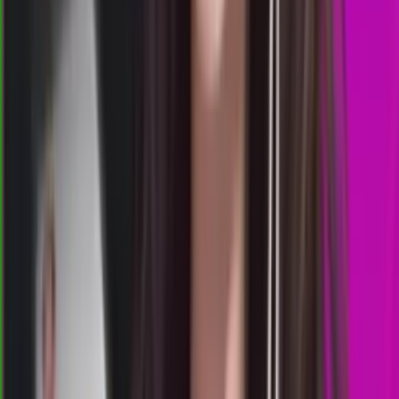
arkansas day
Minggu, 09 Agu
Buka
01.00
00.45
5
2
8
6
VD
1841
virginia day
Minggu, 09 Agu
Buka