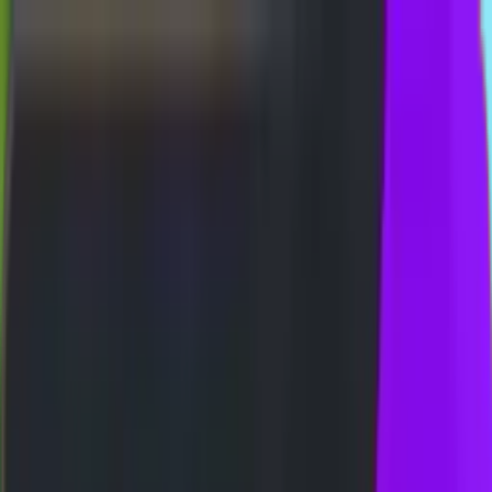
Whatsapp
Telegram
BUKTI WD
SPECIAL KEMERDEKAAN
LOMBA HARIAN 3D-
EE SPIN 17✘ SPESIAL