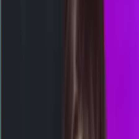
hongkongpools
Sabtu, 08 Agu
Buka
23.00
22.45
2
7
9
7
SG
2320
singapore