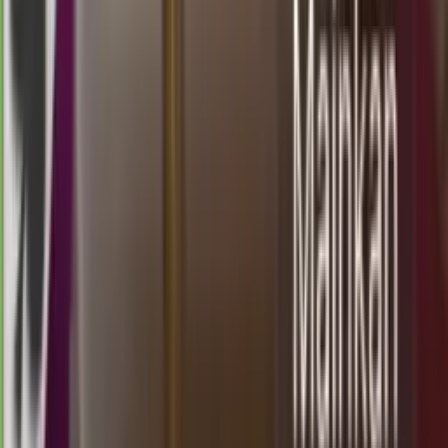
21.50
4
1
8
9
TO
1580
tennessee morning
Sabtu, 08 Agu
Buka
21.30
21.00
8