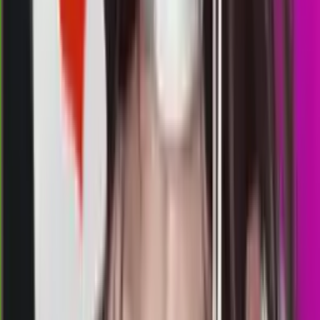
7
6
KM
3327
kentucky midday
Minggu, 09 Agu
Buka
00.21
00.10
8
3
8
7
ID