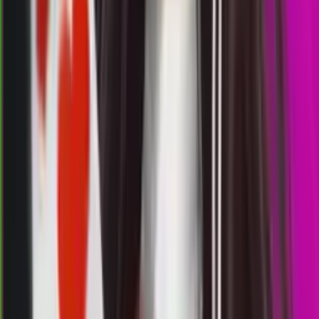
00.15
2
7
2
1
TX
2852
texas day
Minggu, 09 Agu
Buka
00.30
00.15
9
2