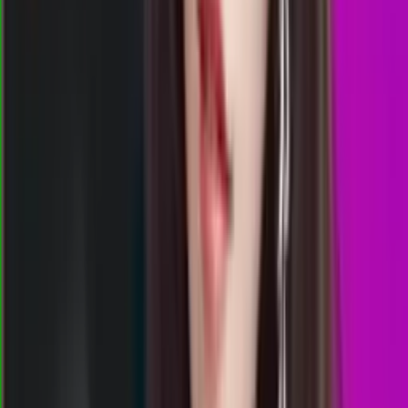
8
8
3
ND
1840
north carolina day
Minggu, 09 Agu
Buka
02.05
01.50
6
5
3
3