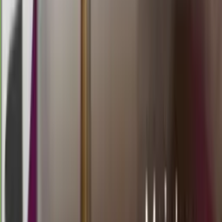
06.30
06.15
6
4
6
4
TV
1839
tennessee evening
Jumat, 07 Agu
Buka
06.30