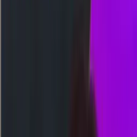
Togel
Slot
Kasino
Olahraga
Arcade
Poker
Tembak Ikan