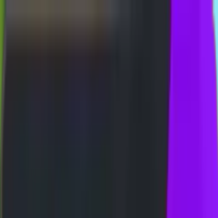
Whatsapp
Telegram
BUKTI WD
 SPECIAL KEMERDEKAAN
LOMBA HARIAN 3D-
REE SPIN 17✘ SPESIAL