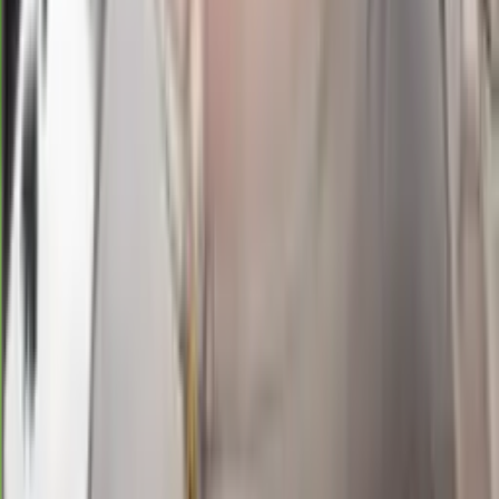
MC
3325
mancitypools
Jumat, 07 Agu
Buka
08.00
07.45
8
9
2
3
AE
1839