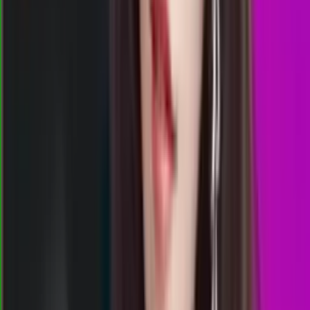
3
0
0
CG
3324
chiangmai lottery
Jumat, 07 Agu
Buka
13.00
12.50
8
3
3
2