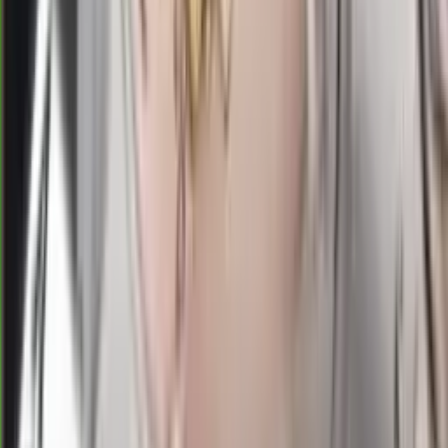
1
4
1
7
FE
1839
florida evening
Jumat, 07 Agu
Buka
08.45
08.30
1
0
4
8