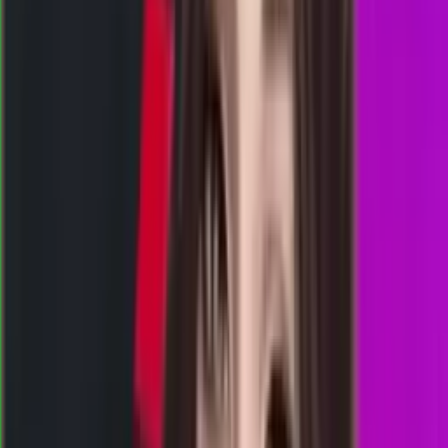
3
WN
2717
winchester lottery
Jumat, 07 Agu
Buka
14.00
13.50
8
9
8
4
SDL