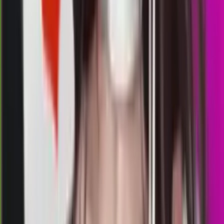
Buka
00.05
23.45
7
9
8
2
HKL
658
hongkong lotto
Rabu, 05 Agu
Buka
23.00