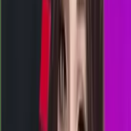
03.00
02.50
2
7
6
5
ND
1837
north carolina day
Kamis, 06 Agu
Buka
02.05