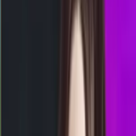
7
1
5
MP
3323
malibucitypools
Rabu, 05 Agu
Buka
00.00
23.50
5
9
2
0