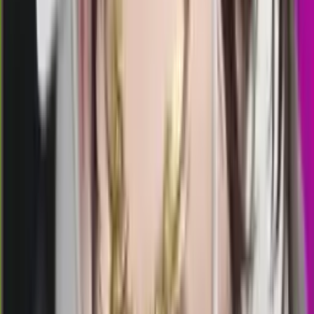
4
5
7
TA
1823
totomacau 22:00 wib
Rabu, 05 Agu
Buka
22.15
22.00
0
9
9
1