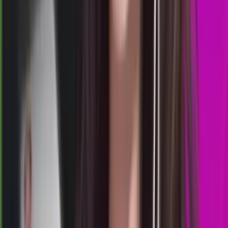
4
1
5
7
ID
1838
indiana day
Kamis, 06 Agu
Buka
00.20
00.10
4
6
9