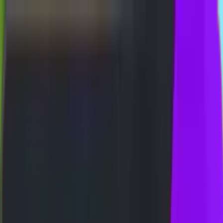
Whatsapp
Telegram
BUKTI WD
ARIAN 3D-3LINE
FREE SPIN 17✘ SPESIAL
TIC
CASHBACK SPESIAL - SUPER