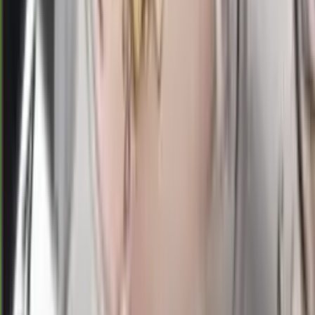
florence lottery
Rabu, 05 Agu
Buka
22.00
21.50
5
8
5
0
TO
1577
tennessee morning
Rabu, 05 Agu
Buka