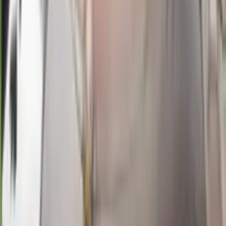
21.30
21.00
4
7
3
2
MQ
1791
morocco quatro 21:00 wib
Rabu, 05 Agu
Buka
21.00