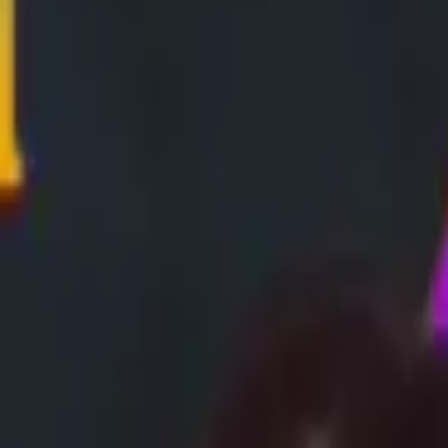
 - SUPER RICH
LUCKYSPIN!! RODA BONUS MINGGUAN
Daftar
Daftar