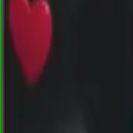
Togel
Slot
Kasino