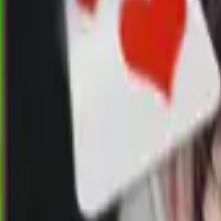
HK
3323
hongkongpools
Rabu, 05 Agu
Buka
23.00
22.45
4
2
4
5