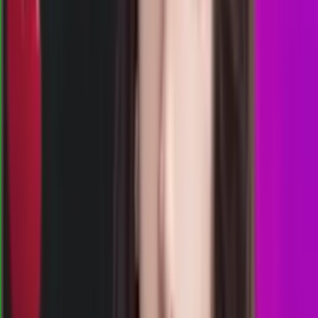
9
5
FE
1838
florida evening
Kamis, 06 Agu
Buka
08.45
08.30
0
9
4
1
CF