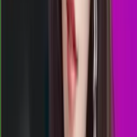
Kamis, 06 Agu
Buka
08.00
07.45
4
3
7
7
AE
1838
arkansas evening
Kamis, 06 Agu
Buka
07.00