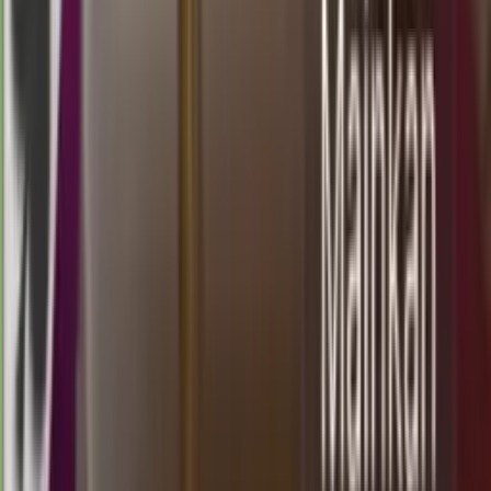
1577
tennessee day
Kamis, 06 Agu
Buka
00.30
00.00
6
5
4
2
MM
1838
michigan midday