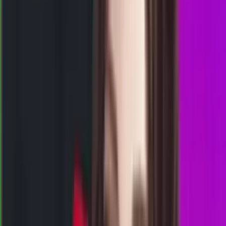
indiana evening
Kamis, 06 Agu
Buka
09.50
09.40
7
2
3
2
KC
3324
kentucky evening
Kamis, 06 Agu
Buka