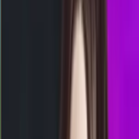
7
1
5
MP
3323
malibucitypools
Rabu, 05 Agu
Buka
00.00
23.50
5
9
2
0