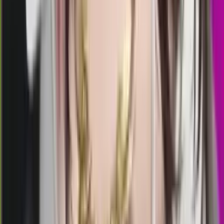
8
6
0
XM
3324
xiamen lottery
Kamis, 06 Agu
Buka
02.00
01.50
5
3
8
0