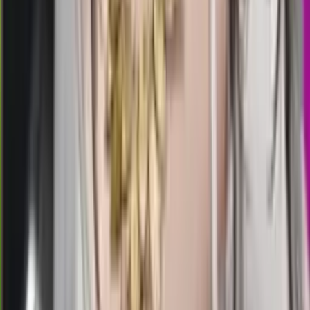
AD
1577
arkansas day
Kamis, 06 Agu
Buka
01.00
00.45
8
8
0
4
VD
1838