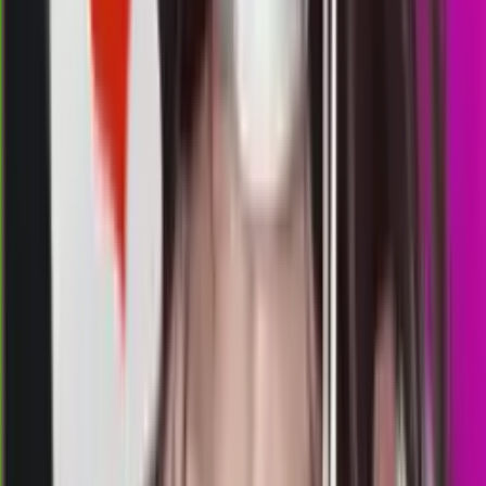
Buka
04.00
03.45
8
0
9
6
MO
1793
morocco quatro 03:00 wib
Kamis, 06 Agu
Buka
03.00