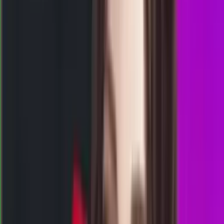
6
8
8
0
TN
2851
texas night
Sabtu, 08 Agu
Buka
10.15
09.55
8
3
4