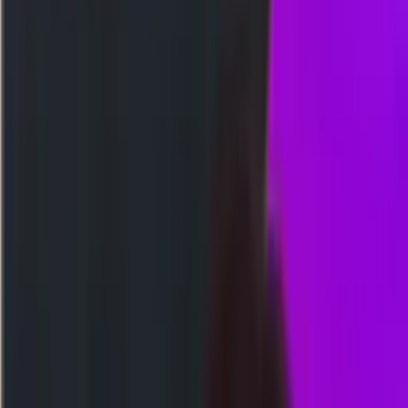
Togel
Slot
Kasino
Olahraga
Arcade
Poker
Tembak Ikan