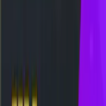
TIC
CASHBACK SPESIAL - SUPER
KYSPIN!! RODA BONUS MINGGUAN
BONUS
 APK
BONUS DEPOSIT HARIAN – TO
BACK LIVEGAME
SPECIAL KEMERDEKAAN
LOMBA HARIAN 3D-
EE SPIN 17✘ SPESIAL
TIC
CASHBACK SPESIAL - SUPER
KYSPIN!! RODA BONUS MINGGUAN
BONUS
 APK
BONUS DEPOSIT HARIAN – TO
BACK LIVEGAME
Daftar
Login
Daftar