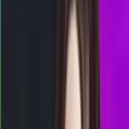
Jumat, 07 Agu
Buka
17.45
17.30
7
9
0
7
MP
3325
malibucitypools
Jumat, 07 Agu
Buka