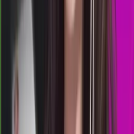
arkansas evening
Sabtu, 08 Agu
Buka
07.00
06.45
9
4
0
8
ME
1840
michigan evening
Sabtu, 08 Agu
Buka