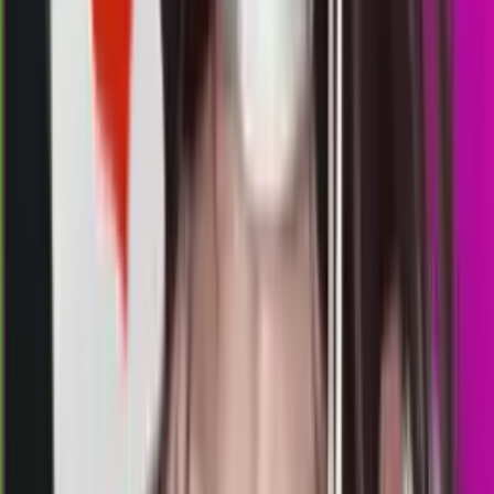
4
9
SF
2718
santafe lottery
Sabtu, 08 Agu
Buka
06.00
05.50
7
4
8
2
MN