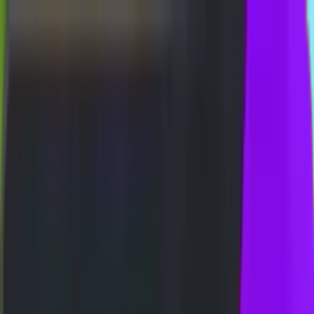
Whatsapp
Telegram
BUKTI WD
SPECIAL KEMERDEKAAN
LOMBA HARIAN 3D-
EE SPIN 17✘ SPESIAL