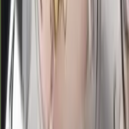
5
1
3
4
AD
1579
arkansas day
Sabtu, 08 Agu
Buka
01.00
00.45
4
3
6
4