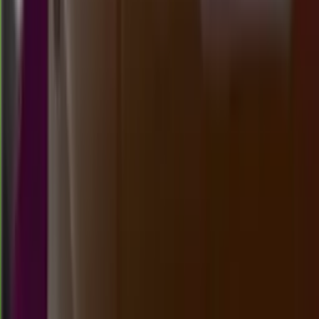
1840
michigan midday
Sabtu, 08 Agu
Buka
00.05
23.45
4
6
9
8
MU
1792
morocco quatro 00:00 wib