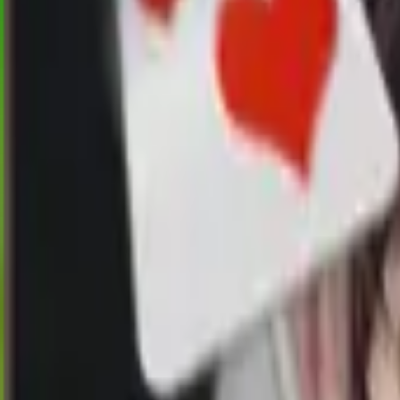
HK
3324
hongkongpools
Kamis, 06 Agu
Buka
23.00
22.45
3
6
3
4