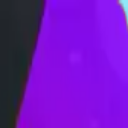
INGGUAN
BONUS KHUSUS