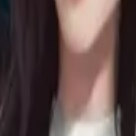
okNet