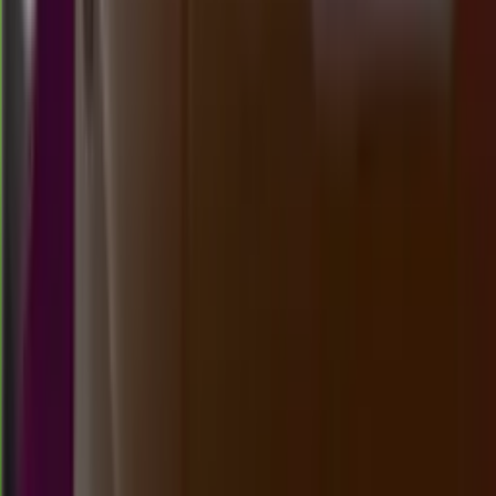
00.50
0
6
2
8
FD
1838
florida day
Kamis, 06 Agu
Buka
00.30
00.15