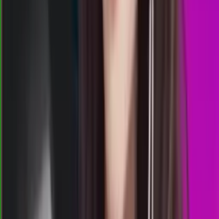
09.40
7
2
3
2
KC
3324
kentucky evening
Kamis, 06 Agu
Buka
10.00
09.45