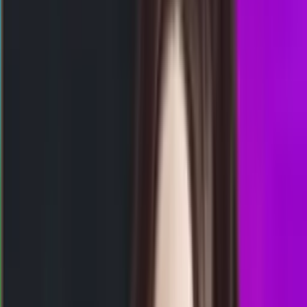
7
1
5
MP
3323
malibucitypools
Rabu, 05 Agu
Buka
00.00
23.50
5
9
2
0