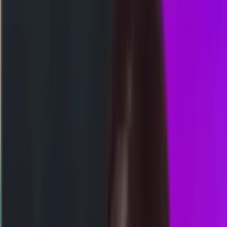
Lihat ColokNet
Event Lomba
Akses WAP
HK
3323
hongkongpools
Rabu, 05 Agu
Buka
23.00