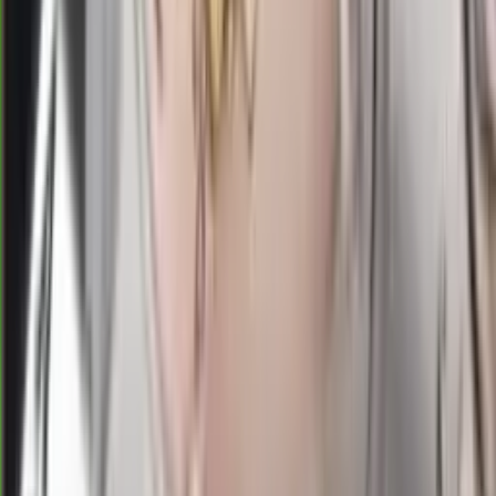
texas evening
Kamis, 06 Agu
Buka
06.00
05.45
8
0
7
7
SF
2716
santafe lottery
Kamis, 06 Agu
Buka