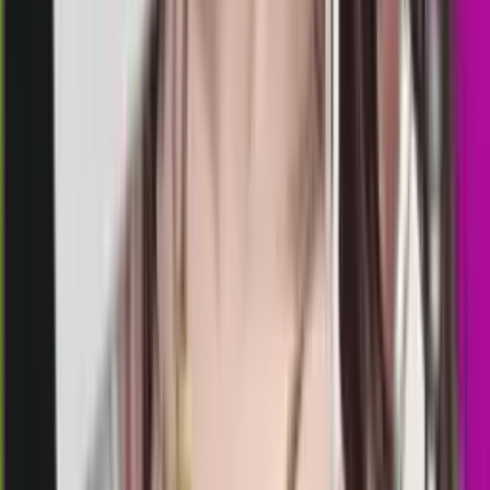
07.45
4
3
7
7
AE
1838
arkansas evening
Kamis, 06 Agu
Buka
07.00
06.45
2