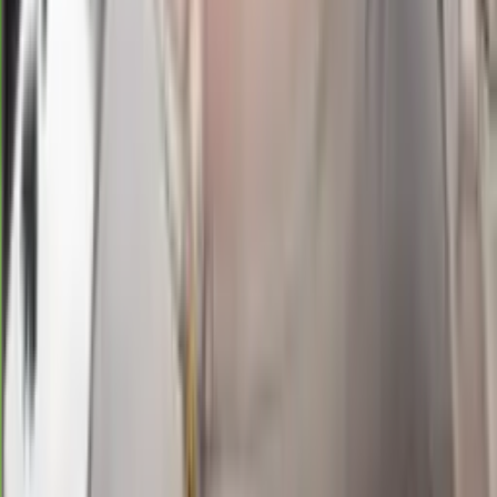
06.30
06.15
0
6
4
8
TV
1838
tennessee evening
Kamis, 06 Agu
Buka
06.30