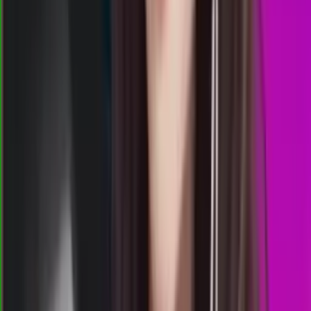
10.50
6
8
4
7
NE
1838
north carolina evening
Kamis, 06 Agu
Buka
10.22
10.10