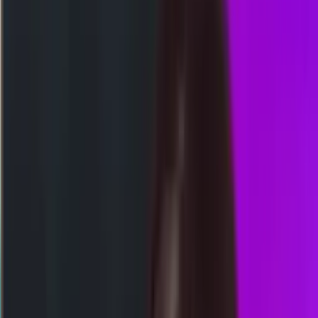
Lihat ColokNet
Event Lomba
Akses WAP
HK
3323
hongkongpools
Rabu, 05 Agu
Buka
23.00