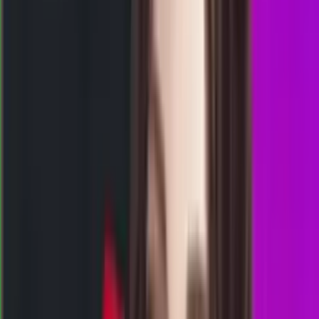
sydney lotto
Kamis, 06 Agu
Buka
14.00
13.30
7
0
9
7
SD
3324
sydneypools
Kamis, 06 Agu
Buka