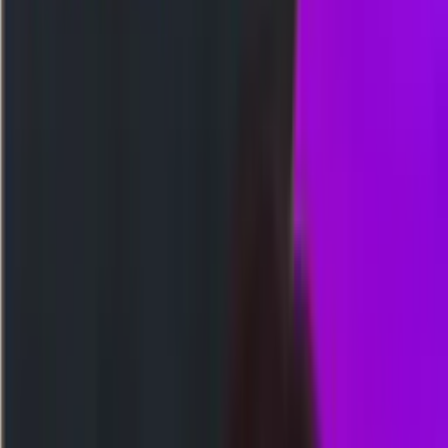
Togel
Slot
Kasino
Olahraga
Arcade
Poker
Tembak Ikan
Sabung Ayam
Togel
Lainnya