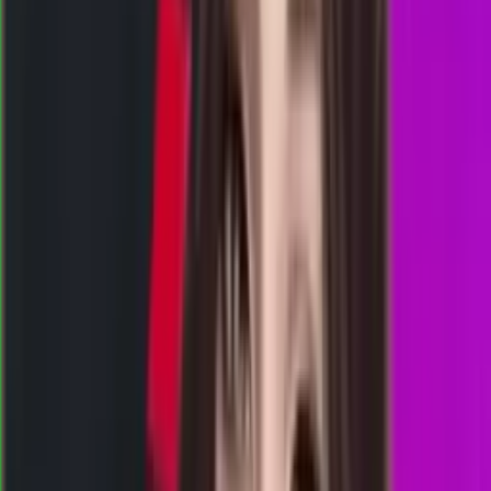
14.00
13.30
4
8
1
6
BE
3324
bulls eye
Kamis, 06 Agu
Buka
13.15