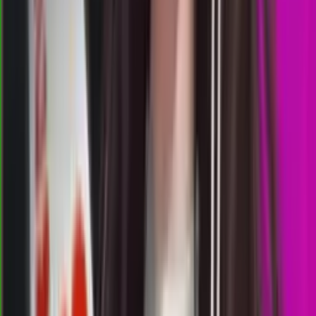
0
IE
1838
indiana evening
Kamis, 06 Agu
Buka
09.50
09.40
7
2
3
2
KC
3324