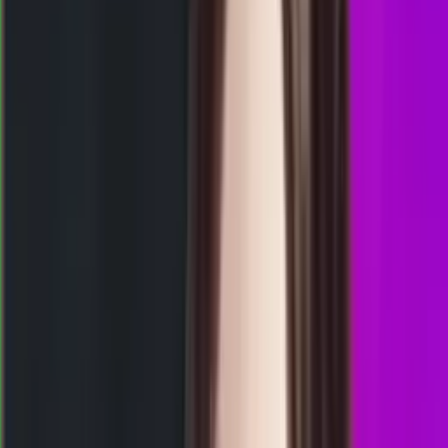
WN
2716
winchester lottery
Kamis, 06 Agu
Buka
14.00
13.50
5
6
0
6
SDL
659