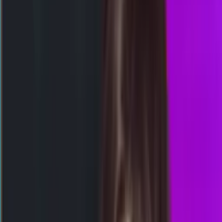
22.45
4
2
4
5
SG
2318
singapore
Rabu, 05 Agu
Buka
17.45
17.30
0