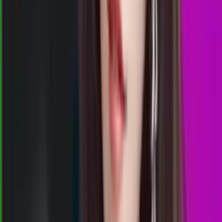
Kamis, 06 Agu
Buka
11.15
11.00
4
0
3
4
SZ
3324
shenzhen lottery
Kamis, 06 Agu
Buka
11.00