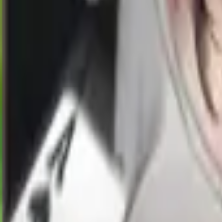
22.45
3
6
3
4
MP
3324
malibucitypools
Kamis, 06 Agu
Buka
00.00
23.50
4
0