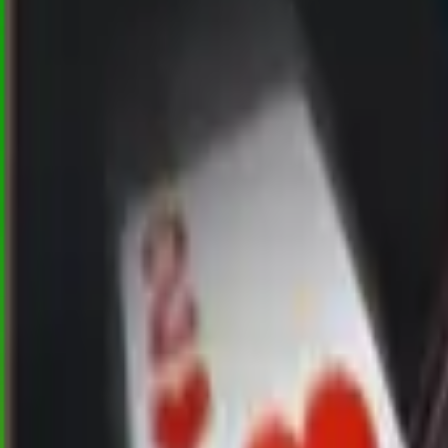
Togel
Slot
Kasino
Olahraga
Arcade
Poker
Tembak Ikan
Sabung Ayam
Togel
Lainnya