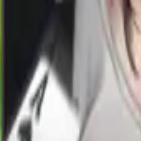
MP
3324
malibucitypools
Kamis, 06 Agu
Buka
00.00
23.50
4
0
8
6
SG
2318