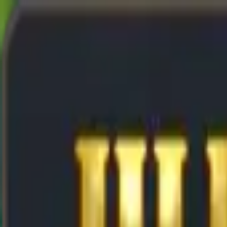
Whatsapp
Telegram
BUKTI WD
REE SPIN 17✘ SPESIAL PRAGMATIC
CASHBACK SPESIAL
N – TO 1X!
CASHBACK LIVEGAME