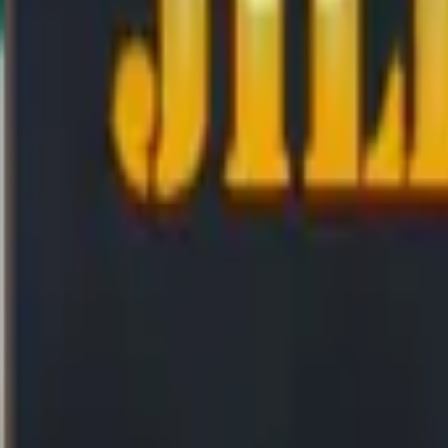
REE SPIN 17✘ SPESIAL PRAGMATIC
CASHBACK SPESIAL
N – TO 1X!
CASHBACK LIVEGAME
Login