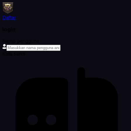
Daftar
login
Nama pengguna
Kata sandi