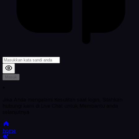
Masuk
*
Jika Anda mengalami Kesulitan saat login, Silahkan
hubungi kami di Live Chat untuk Membantu anda
selanjutnya
home