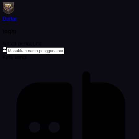
Daftar
login
Nama pengguna
Kata sandi