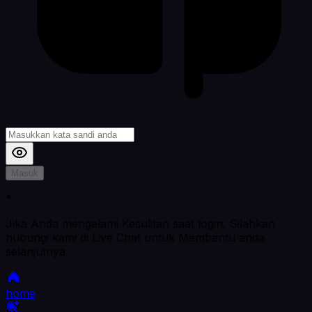
Masuk
*
Jika Anda mengalami Kesulitan saat login, Silahkan
hubungi kami di Live Chat untuk Membantu anda
selanjutnya
home