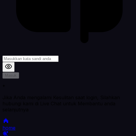
Masuk
*
Jika Anda mengalami Kesulitan saat login, Silahkan
hubungi kami di Live Chat untuk Membantu anda
selanjutnya
home