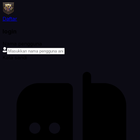
Daftar
login
Nama pengguna
Kata sandi