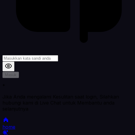
Masuk
*
Jika Anda mengalami Kesulitan saat login, Silahkan
hubungi kami di Live Chat untuk Membantu anda
selanjutnya
home