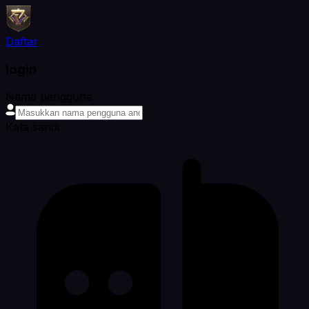
Daftar
login
Nama pengguna
Kata sandi