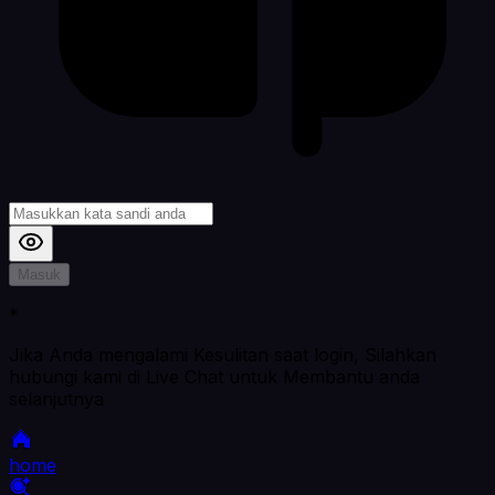
Masuk
*
Jika Anda mengalami Kesulitan saat login, Silahkan
hubungi kami di Live Chat untuk Membantu anda
selanjutnya
home