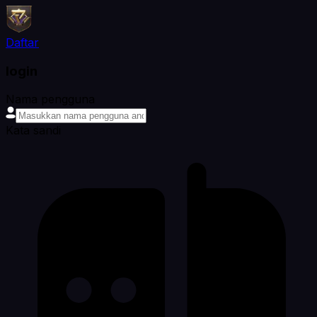
Daftar
login
Nama pengguna
Kata sandi