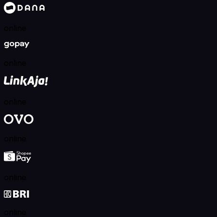
online
online
online
online
online
online