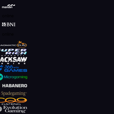
online
online