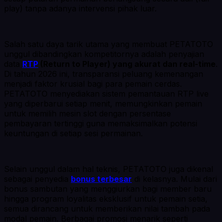
play
) tanpa adanya intervensi pihak luar.
Salah satu daya tarik utama yang membuat PETATOTO
unggul dibandingkan kompetitornya adalah penyajian
data
RTP
(Return to Player) yang akurat dan real-time
.
Di tahun 2026 ini, transparansi peluang kemenangan
menjadi faktor krusial bagi para pemain cerdas.
PETATOTO menyediakan sistem pemantauan RTP live
yang diperbarui setiap menit, memungkinkan pemain
untuk memilih mesin slot dengan persentase
pembayaran tertinggi guna memaksimalkan potensi
keuntungan di setiap sesi permainan.
Selain unggul dalam hal teknis, PETATOTO juga dikenal
sebagai penyedia
bonus terbesar
di kelasnya. Mulai dari
bonus sambutan yang menggiurkan bagi member baru
hingga program loyalitas eksklusif untuk pemain setia,
semua dirancang untuk memberikan nilai tambah pada
modal pemain. Berbagai promosi menarik seperti