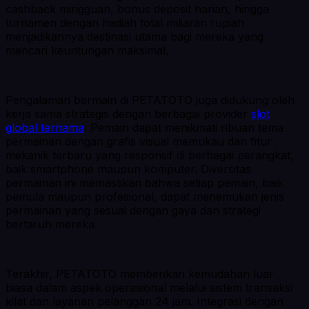
cashback
mingguan, bonus deposit harian, hingga
turnamen dengan hadiah total miliaran rupiah
menjadikannya destinasi utama bagi mereka yang
mencari keuntungan maksimal.
Pengalaman bermain di PETATOTO juga didukung oleh
kerja sama strategis dengan berbagai provider
slot
global ternama
. Pemain dapat menikmati ribuan tema
permainan dengan grafis visual memukau dan fitur
mekanik terbaru yang responsif di berbagai perangkat,
baik smartphone maupun komputer. Diversitas
permainan ini memastikan bahwa setiap pemain, baik
pemula maupun profesional, dapat menemukan jenis
permainan yang sesuai dengan gaya dan strategi
bertaruh mereka.
Terakhir, PETATOTO memberikan kemudahan luar
biasa dalam aspek operasional melalui sistem transaksi
kilat dan layanan pelanggan 24 jam. Integrasi dengan