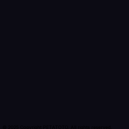
© 2025 Copyright
PETATOTO
. All rights reserved.