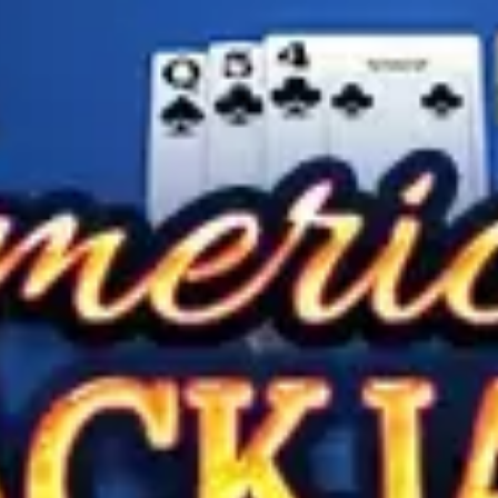
i faktor krusial bagi para pemain cerdas. PETATOTO meny
slot dengan persentase pembayaran tertinggi guna memaksi
sebagai penyedia
bonus terbesar
di kelasnya. Mulai dari 
semua dirancang untuk memberikan nilai tambah pada modal
 hadiah total miliaran rupiah menjadikannya destinasi ut
ja sama strategis dengan berbagai provider
slot global te
yang responsif di berbagai perangkat, baik smartphone ma
apat menemukan jenis permainan yang sesuai dengan gaya 
am aspek operasional melalui sistem transaksi kilat dan 
l, e-wallet, hingga sistem pembayaran digital terbaru di 
antuan yang profesional dan solutif, PETATOTO bukan sek