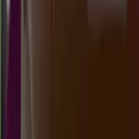
1793
morocco quatro 18:00 wib
Sabtu, 08 Agu
Buka
18.00
17.50
2
8
3
9
AP
3326
ankarapools