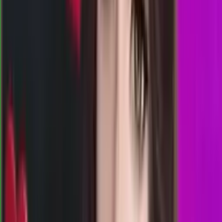
1841
virginia day
Minggu, 09 Agu
Buka
01.00
00.50
0
7
0
4
FD
1841
florida day
Minggu, 09 Agu