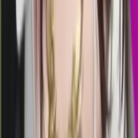
Sabtu, 08 Agu
Buka
22.00
21.50
4
1
8
9
TO
1580
tennessee morning
Sabtu, 08 Agu
Buka
21.30