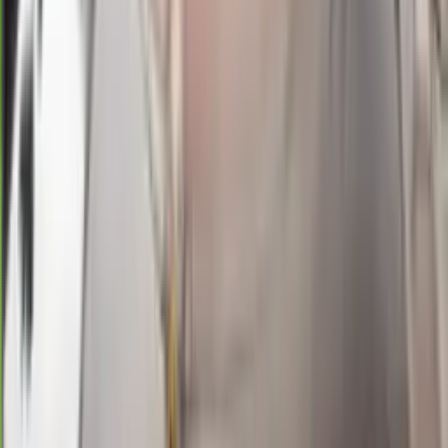
PC
2554
pcso
Sabtu, 08 Agu
Buka
20.10
19.35
7
1
0
2
VC
3326