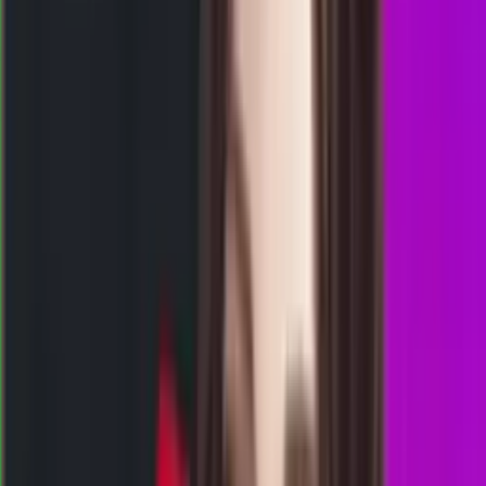
6
5
3
3
XM
3327
xiamen lottery
Minggu, 09 Agu
Buka
02.00
01.50
7
6
0