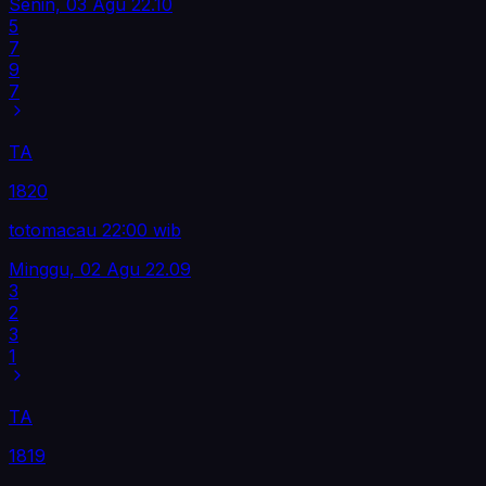
Senin, 03 Agu
22.10
5
7
9
7
TA
1820
totomacau 22:00 wib
Minggu, 02 Agu
22.09
3
2
3
1
TA
1819