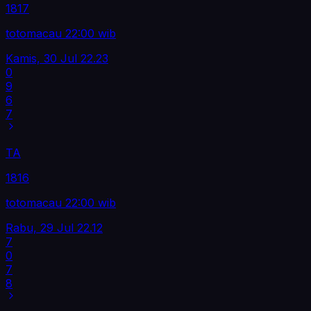
1817
totomacau 22:00 wib
Kamis, 30 Jul
22.23
0
9
6
7
TA
1816
totomacau 22:00 wib
Rabu, 29 Jul
22.12
7
0
7
8