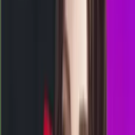
1
2
3
3
TS
1827
totomacau 19:00 wib
Minggu, 09 Agu
Buka
19.15
19.00
9
6
5