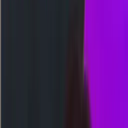
Togel
Slot
Kasino
Olahraga
Arcade
Poker
Tembak Ikan