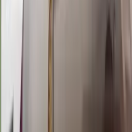
shanghai pools pagi
Minggu, 09 Agu
Buka
11.15
11.00
0
0
9
6
SZ
3327
shenzhen lottery
Minggu, 09 Agu
Buka