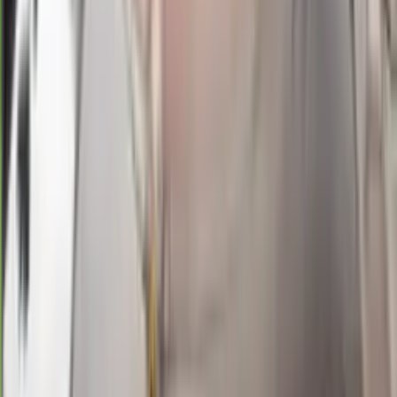
RM
3327
rome lottery
Minggu, 09 Agu
Buka
12.00
11.50
8
1
6
2
SP
1070