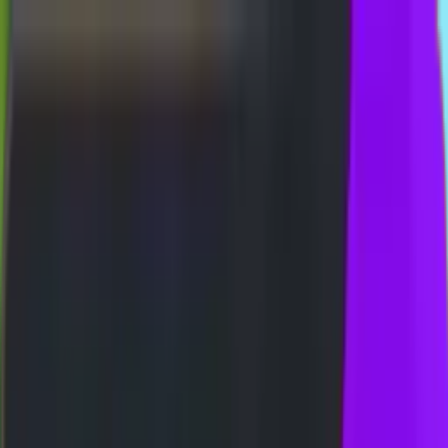
Whatsapp
Telegram
BUKTI WD
SPECIAL KEMERDEKAAN
LOMBA HARIAN 3D-
EE SPIN 17✘ SPESIAL