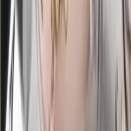
7
5
4
5
CG
3326
chiangmai lottery
Minggu, 09 Agu
Buka
13.00
12.50
5
5
6
2