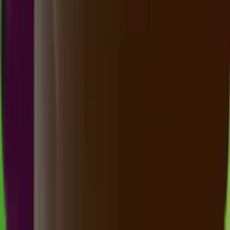
Minggu, 09 Agu
Buka
10.00
09.50
5
3
5
7
OK
3327
osaka lottery
Minggu, 09 Agu
Buka