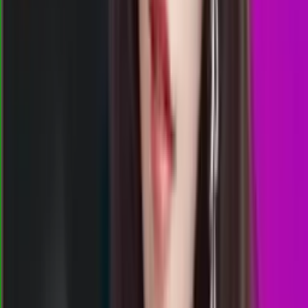
1
4
7
NY
2292
newyork 4d
Minggu, 09 Agu
Buka
17.30
17.15
3
2
8
8