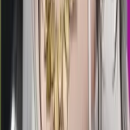
12.45
0
5
0
3
TU
1827
totomacau 13:00 wib
Minggu, 09 Agu
Buka
13.15
13.00