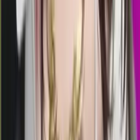
Minggu, 09 Agu
Buka
14.00
13.30
8
0
8
2
BE
3327
bulls eye
Minggu, 09 Agu
Buka
13.15