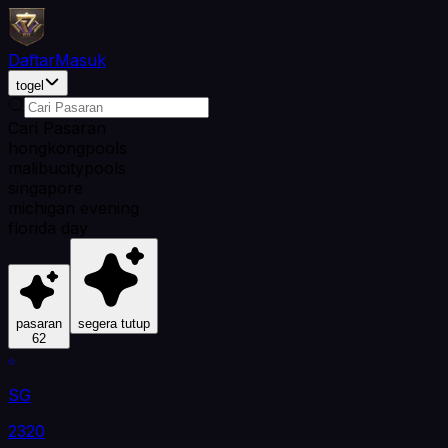
Daftar
Masuk
togel
Cari Pasaran
hongkongpools
malibucitypools
singapore
michigan evening
florida day
pasaran
segera tutup
62
SG
2320