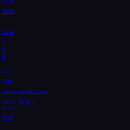
Buka
20.00
19.50
8
6
1
7
TS
1826
totomacau 19:00 wib
Sabtu, 08 Agu
Buka
19.15