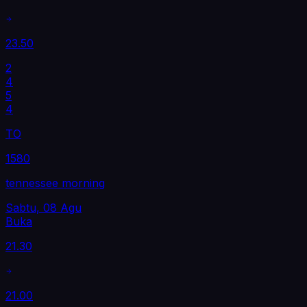
23.50
2
4
5
4
TO
1580
tennessee morning
Sabtu, 08 Agu
Buka
21.30
21.00