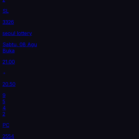
SL
3326
seoul lottery
Sabtu, 08 Agu
Buka
21.00
20.50
9
5
4
2
PC
2554