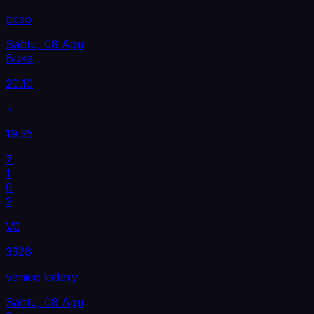
pcso
Sabtu, 08 Agu
Buka
20.10
19.35
7
1
0
2
VC
3326
venice lottery
Sabtu, 08 Agu