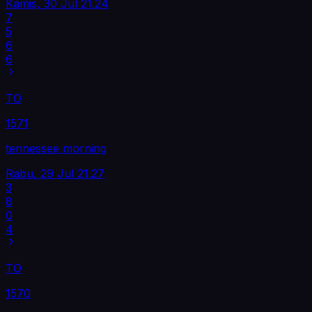
Kamis, 30 Jul
21.24
7
5
6
6
TO
1571
tennessee morning
Rabu, 29 Jul
21.27
3
8
0
4
TO
1570