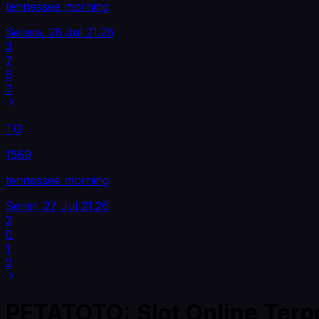
tennessee morning
Selasa, 28 Jul
21.26
3
7
5
7
TO
1569
tennessee morning
Senin, 27 Jul
21.26
2
0
1
2
PETATOTO: Slot Online Ter