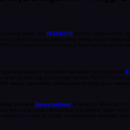
berkembang pesat, dan
PETATOTO
berhasil mengukuhkan posi
sparansi dan keamanan sistem yang menggunakan teknologi en
, PETATOTO menjamin bahwa setiap putaran permainan berlan
ggul dibandingkan kompetitornya adalah penyajian data
R
i faktor krusial bagi para pemain cerdas. PETATOTO meny
slot dengan persentase pembayaran tertinggi guna memaksi
sebagai penyedia
bonus terbesar
di kelasnya. Mulai dari 
semua dirancang untuk memberikan nilai tambah pada modal
 hadiah total miliaran rupiah menjadikannya destinasi ut