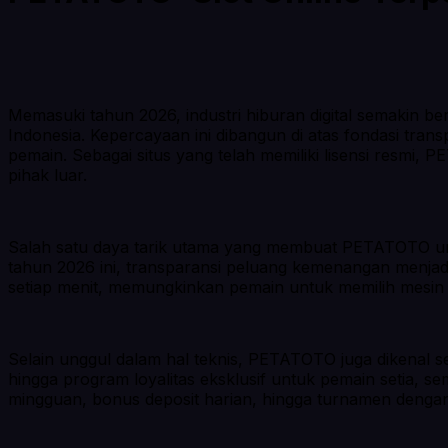
Memasuki tahun 2026, industri hiburan digital semakin 
Indonesia. Kepercayaan ini dibangun di atas fondasi tran
pemain. Sebagai situs yang telah memiliki lisensi resmi
pihak luar.
Salah satu daya tarik utama yang membuat PETATOTO un
tahun 2026 ini, transparansi peluang kemenangan menjad
setiap menit, memungkinkan pemain untuk memilih mesin 
Selain unggul dalam hal teknis, PETATOTO juga dikenal 
hingga program loyalitas eksklusif untuk pemain setia, 
mingguan, bonus deposit harian, hingga turnamen dengan