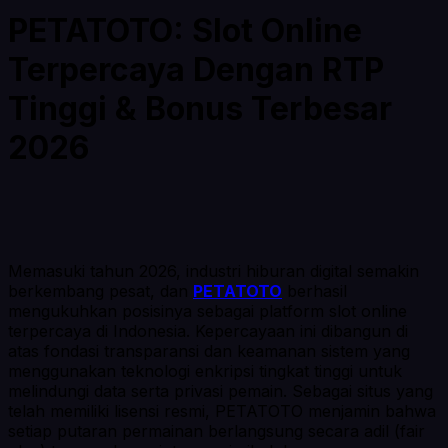
PETATOTO: Slot Online
Terpercaya Dengan RTP
Tinggi & Bonus Terbesar
2026
Memasuki tahun 2026, industri hiburan digital semakin
berkembang pesat, dan
PETATOTO
berhasil
mengukuhkan posisinya sebagai platform slot online
terpercaya di Indonesia. Kepercayaan ini dibangun di
atas fondasi transparansi dan keamanan sistem yang
menggunakan teknologi enkripsi tingkat tinggi untuk
melindungi data serta privasi pemain. Sebagai situs yang
telah memiliki lisensi resmi, PETATOTO menjamin bahwa
setiap putaran permainan berlangsung secara adil (
fair