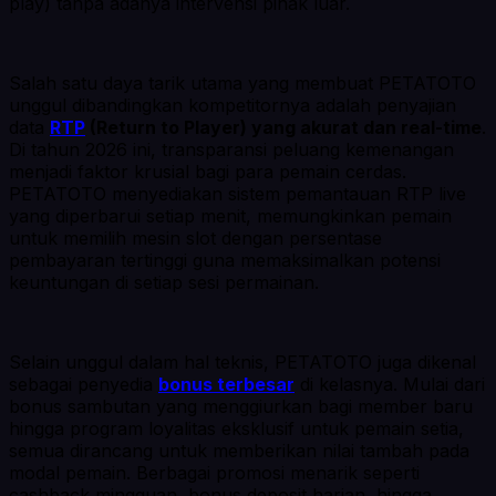
play
) tanpa adanya intervensi pihak luar.
Salah satu daya tarik utama yang membuat PETATOTO
unggul dibandingkan kompetitornya adalah penyajian
data
RTP
(Return to Player) yang akurat dan real-time
.
Di tahun 2026 ini, transparansi peluang kemenangan
menjadi faktor krusial bagi para pemain cerdas.
PETATOTO menyediakan sistem pemantauan RTP live
yang diperbarui setiap menit, memungkinkan pemain
untuk memilih mesin slot dengan persentase
pembayaran tertinggi guna memaksimalkan potensi
keuntungan di setiap sesi permainan.
Selain unggul dalam hal teknis, PETATOTO juga dikenal
sebagai penyedia
bonus terbesar
di kelasnya. Mulai dari
bonus sambutan yang menggiurkan bagi member baru
hingga program loyalitas eksklusif untuk pemain setia,
semua dirancang untuk memberikan nilai tambah pada
modal pemain. Berbagai promosi menarik seperti
cashback
mingguan, bonus deposit harian, hingga