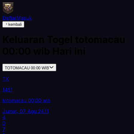
Daftar
Masuk
kembali
Keluaran Togel
totomacau
00:00 wib
Hari ini
TOTOMACAU 00:00 WIB
TK
1451
totomacau 00:00 wib
Jumat, 07 Agu
24.11
4
0
7