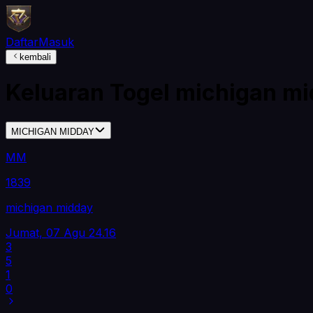
Daftar
Masuk
kembali
Keluaran Togel
michigan mi
MICHIGAN MIDDAY
MM
1839
michigan midday
Jumat, 07 Agu
24.16
3
5
1
0