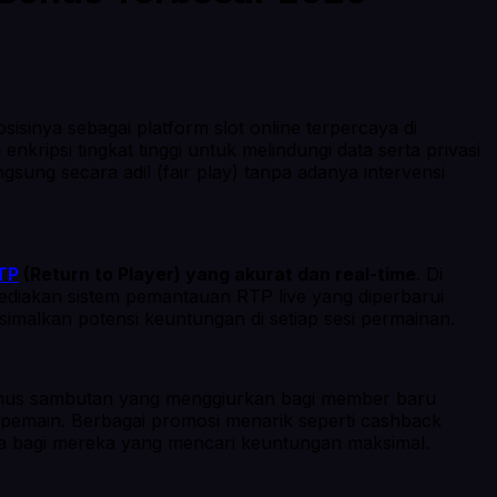
sinya sebagai platform slot online terpercaya di
kripsi tingkat tinggi untuk melindungi data serta privasi
gsung secara adil (
fair play
) tanpa adanya intervensi
TP
(Return to Player) yang akurat dan real-time
. Di
ediakan sistem pemantauan RTP live yang diperbarui
malkan potensi keuntungan di setiap sesi permainan.
bonus sambutan yang menggiurkan bagi member baru
 pemain. Berbagai promosi menarik seperti
cashback
ama bagi mereka yang mencari keuntungan maksimal.