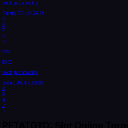
michigan midday
Kamis, 30 Jul
24.15
2
3
7
5
MM
1830
michigan midday
Rabu, 29 Jul
24.19
0
0
4
7
PETATOTO: Slot Online Ter