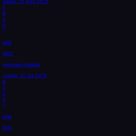
Sabtu, 01 Agu
24.21
5
9
2
9
MM
1832
michigan midday
Jumat, 31 Jul
24.15
9
5
0
8
MM
1831