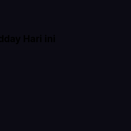
dday
Hari ini