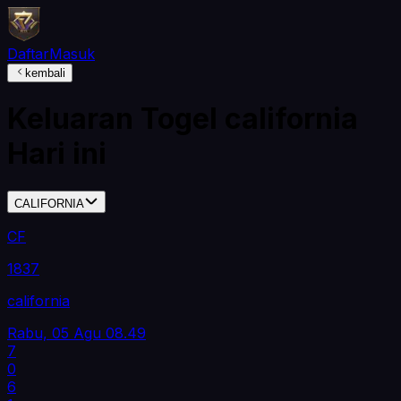
Daftar
Masuk
kembali
Keluaran Togel
california
Hari ini
CALIFORNIA
CF
1837
california
Rabu, 05 Agu
08.49
7
0
6