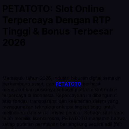
PETATOTO: Slot Online
Terpercaya Dengan RTP
Tinggi & Bonus Terbesar
2026
Memasuki tahun 2026, industri hiburan digital semakin
berkembang pesat, dan
PETATOTO
berhasil
mengukuhkan posisinya sebagai platform slot online
terpercaya di Indonesia. Kepercayaan ini dibangun di
atas fondasi transparansi dan keamanan sistem yang
menggunakan teknologi enkripsi tingkat tinggi untuk
melindungi data serta privasi pemain. Sebagai situs yang
telah memiliki lisensi resmi, PETATOTO menjamin bahwa
setiap putaran permainan berlangsung secara adil (
fair