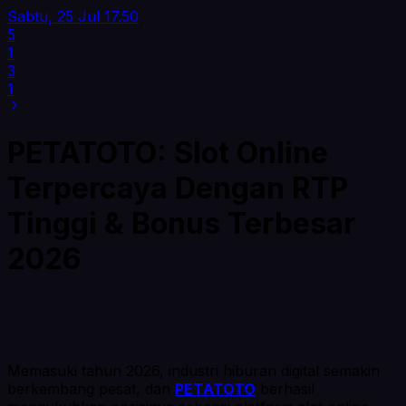
Sabtu, 25 Jul
17.50
5
1
3
1
PETATOTO: Slot Online
Terpercaya Dengan RTP
Tinggi & Bonus Terbesar
2026
Memasuki tahun 2026, industri hiburan digital semakin
berkembang pesat, dan
PETATOTO
berhasil