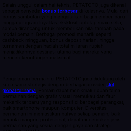
Selain unggul dalam hal teknis, PETATOTO juga dikenal
sebagai penyedia
bonus terbesar
di kelasnya. Mulai dari
bonus sambutan yang menggiurkan bagi member baru
hingga program loyalitas eksklusif untuk pemain setia,
semua dirancang untuk memberikan nilai tambah pada
modal pemain. Berbagai promosi menarik seperti
cashback
mingguan, bonus deposit harian, hingga
turnamen dengan hadiah total miliaran rupiah
menjadikannya destinasi utama bagi mereka yang
mencari keuntungan maksimal.
Pengalaman bermain di PETATOTO juga didukung oleh
kerja sama strategis dengan berbagai provider
slot
global ternama
. Pemain dapat menikmati ribuan tema
permainan dengan grafis visual memukau dan fitur
mekanik terbaru yang responsif di berbagai perangkat,
baik smartphone maupun komputer. Diversitas
permainan ini memastikan bahwa setiap pemain, baik
pemula maupun profesional, dapat menemukan jenis
permainan yang sesuai dengan gaya dan strategi