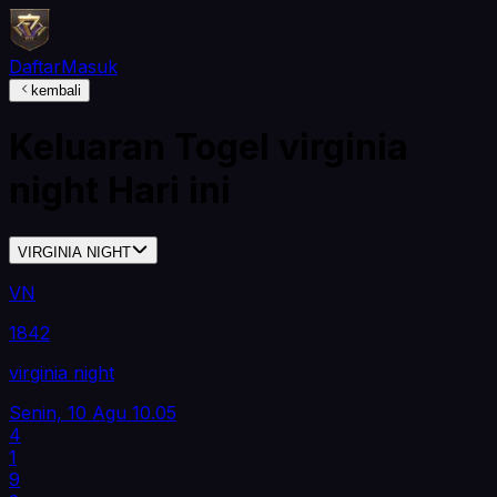
Daftar
Masuk
kembali
Keluaran Togel
virginia
night
Hari ini
VIRGINIA NIGHT
VN
1842
virginia night
Senin, 10 Agu
10.05
4
1
9