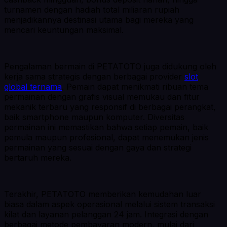
turnamen dengan hadiah total miliaran rupiah
menjadikannya destinasi utama bagi mereka yang
mencari keuntungan maksimal.
Pengalaman bermain di PETATOTO juga didukung oleh
kerja sama strategis dengan berbagai provider
slot
global ternama
. Pemain dapat menikmati ribuan tema
permainan dengan grafis visual memukau dan fitur
mekanik terbaru yang responsif di berbagai perangkat,
baik smartphone maupun komputer. Diversitas
permainan ini memastikan bahwa setiap pemain, baik
pemula maupun profesional, dapat menemukan jenis
permainan yang sesuai dengan gaya dan strategi
bertaruh mereka.
Terakhir, PETATOTO memberikan kemudahan luar
biasa dalam aspek operasional melalui sistem transaksi
kilat dan layanan pelanggan 24 jam. Integrasi dengan
berbagai metode pembayaran modern, mulai dari