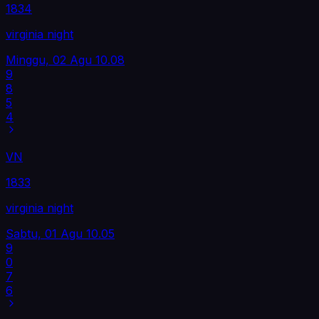
1834
virginia night
Minggu, 02 Agu
10.08
9
8
5
4
VN
1833
virginia night
Sabtu, 01 Agu
10.05
9
0
7
6