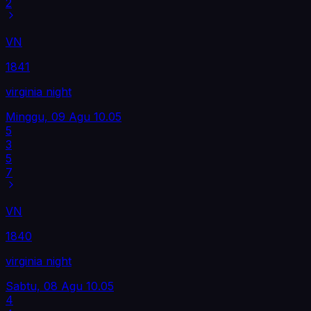
2
VN
1841
virginia night
Minggu, 09 Agu
10.05
5
3
5
7
VN
1840
virginia night
Sabtu, 08 Agu
10.05
4