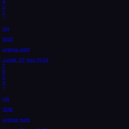
4
0
2
VN
1839
virginia night
Jumat, 07 Agu
10.04
7
6
0
6
VN
1838
virginia night