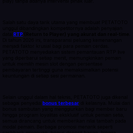
play
) tanpa adanya intervensi pihak luar.
Salah satu daya tarik utama yang membuat PETATOTO
unggul dibandingkan kompetitornya adalah penyajian
data
RTP
(Return to Player) yang akurat dan real-time
.
Di tahun 2026 ini, transparansi peluang kemenangan
menjadi faktor krusial bagi para pemain cerdas.
PETATOTO menyediakan sistem pemantauan RTP live
yang diperbarui setiap menit, memungkinkan pemain
untuk memilih mesin slot dengan persentase
pembayaran tertinggi guna memaksimalkan potensi
keuntungan di setiap sesi permainan.
Selain unggul dalam hal teknis, PETATOTO juga dikenal
sebagai penyedia
bonus terbesar
di kelasnya. Mulai dari
bonus sambutan yang menggiurkan bagi member baru
hingga program loyalitas eksklusif untuk pemain setia,
semua dirancang untuk memberikan nilai tambah pada
modal pemain. Berbagai promosi menarik seperti
cashback
mingguan, bonus deposit harian, hingga