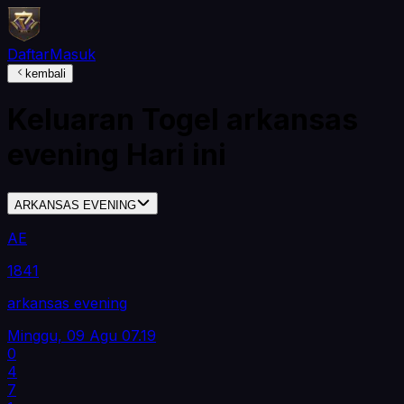
Daftar
Masuk
kembali
Keluaran Togel
arkansas
evening
Hari ini
ARKANSAS EVENING
AE
1841
arkansas evening
Minggu, 09 Agu
07.19
0
4
7