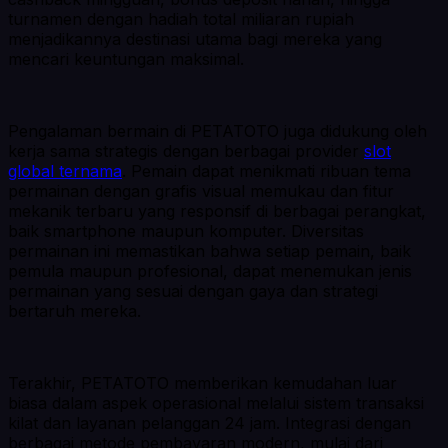
turnamen dengan hadiah total miliaran rupiah
menjadikannya destinasi utama bagi mereka yang
mencari keuntungan maksimal.
Pengalaman bermain di PETATOTO juga didukung oleh
kerja sama strategis dengan berbagai provider
slot
global ternama
. Pemain dapat menikmati ribuan tema
permainan dengan grafis visual memukau dan fitur
mekanik terbaru yang responsif di berbagai perangkat,
baik smartphone maupun komputer. Diversitas
permainan ini memastikan bahwa setiap pemain, baik
pemula maupun profesional, dapat menemukan jenis
permainan yang sesuai dengan gaya dan strategi
bertaruh mereka.
Terakhir, PETATOTO memberikan kemudahan luar
biasa dalam aspek operasional melalui sistem transaksi
kilat dan layanan pelanggan 24 jam. Integrasi dengan
berbagai metode pembayaran modern, mulai dari