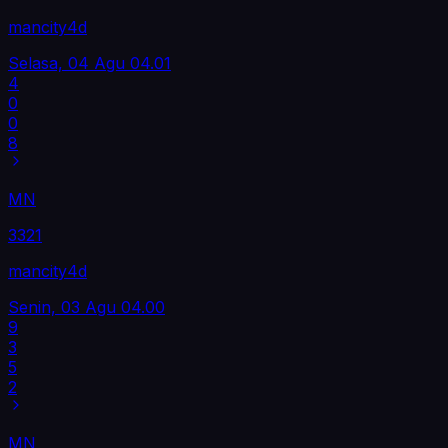
mancity4d
Selasa, 04 Agu
04.01
4
0
0
8
MN
3321
mancity4d
Senin, 03 Agu
04.00
9
3
5
2
MN