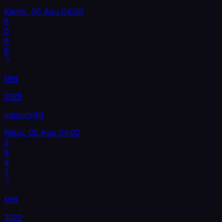
Kamis, 06 Agu
04.00
8
0
9
6
MN
3323
mancity4d
Rabu, 05 Agu
04.00
3
9
4
7
MN
3322