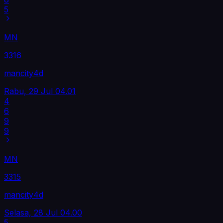
5
MN
3316
mancity4d
Rabu, 29 Jul
04.01
4
6
9
9
MN
3315
mancity4d
Selasa, 28 Jul
04.00
5