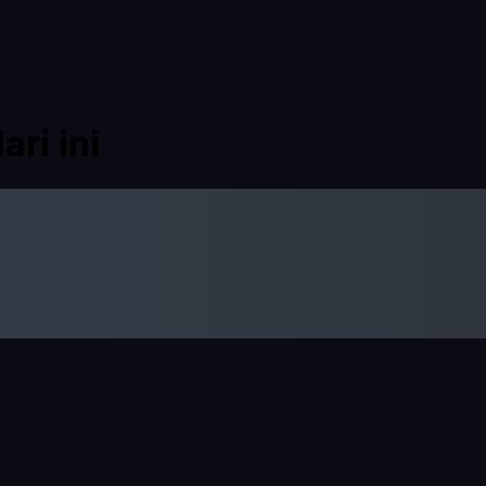
ari ini