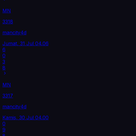
MN
3318
mancity4d
Jumat, 31 Jul
04.06
6
0
3
8
MN
3317
mancity4d
Kamis, 30 Jul
04.00
0
9
8