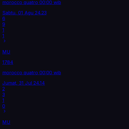
morocco quatro 00:00 wib
Sabtu, 01 Agu
24.23
6
9
1
1
MU
1784
morocco quatro 00:00 wib
Jumat, 31 Jul
24.14
2
3
1
0
MU