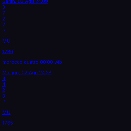
Senin, 03 Agu
24.09
3
7
2
2
MU
1786
morocco quatro 00:00 wib
Minggu, 02 Agu
24.28
4
4
2
3
MU
1785