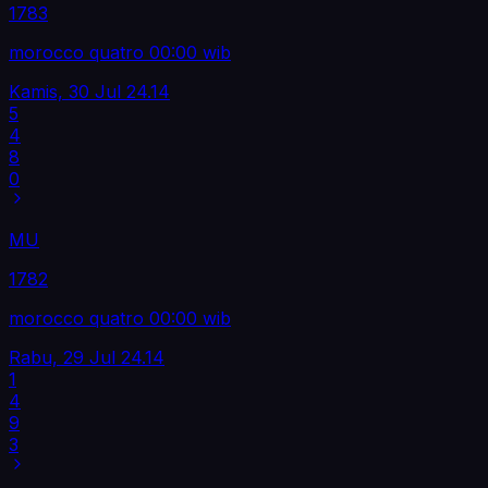
1783
morocco quatro 00:00 wib
Kamis, 30 Jul
24.14
5
4
8
0
MU
1782
morocco quatro 00:00 wib
Rabu, 29 Jul
24.14
1
4
9
3