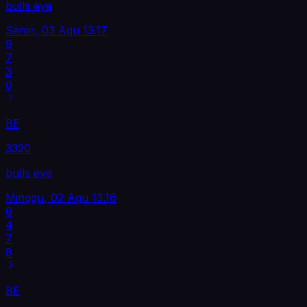
bulls eye
Senin, 03 Agu
13.17
9
7
3
0
BE
3320
bulls eye
Minggu, 02 Agu
13.16
6
4
7
8
BE