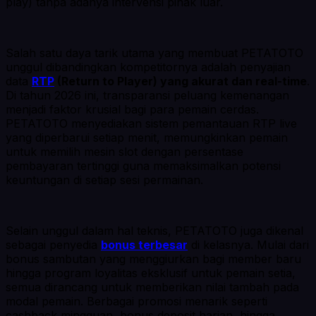
play
) tanpa adanya intervensi pihak luar.
Salah satu daya tarik utama yang membuat PETATOTO
unggul dibandingkan kompetitornya adalah penyajian
data
RTP
(Return to Player) yang akurat dan real-time
.
Di tahun 2026 ini, transparansi peluang kemenangan
menjadi faktor krusial bagi para pemain cerdas.
PETATOTO menyediakan sistem pemantauan RTP live
yang diperbarui setiap menit, memungkinkan pemain
untuk memilih mesin slot dengan persentase
pembayaran tertinggi guna memaksimalkan potensi
keuntungan di setiap sesi permainan.
Selain unggul dalam hal teknis, PETATOTO juga dikenal
sebagai penyedia
bonus terbesar
di kelasnya. Mulai dari
bonus sambutan yang menggiurkan bagi member baru
hingga program loyalitas eksklusif untuk pemain setia,
semua dirancang untuk memberikan nilai tambah pada
modal pemain. Berbagai promosi menarik seperti
cashback
mingguan, bonus deposit harian, hingga