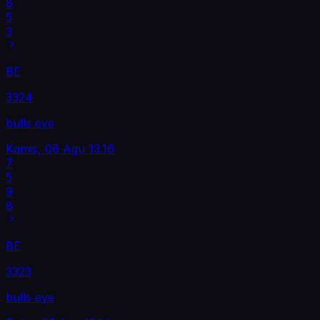
8
5
3
BE
3324
bulls eye
Kamis, 06 Agu
13.16
7
5
9
8
BE
3323
bulls eye