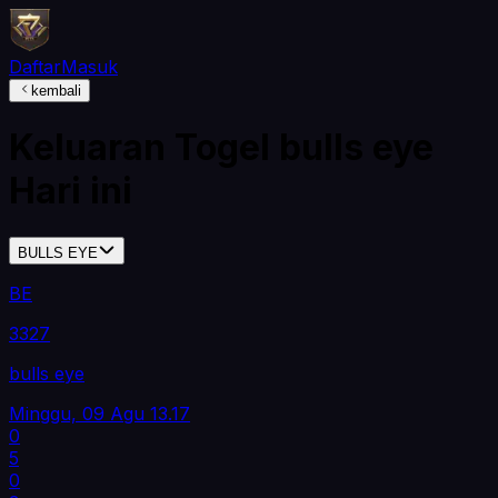
Daftar
Masuk
kembali
Keluaran Togel
bulls eye
Hari ini
BULLS EYE
BE
3327
bulls eye
Minggu, 09 Agu
13.17
0
5
0