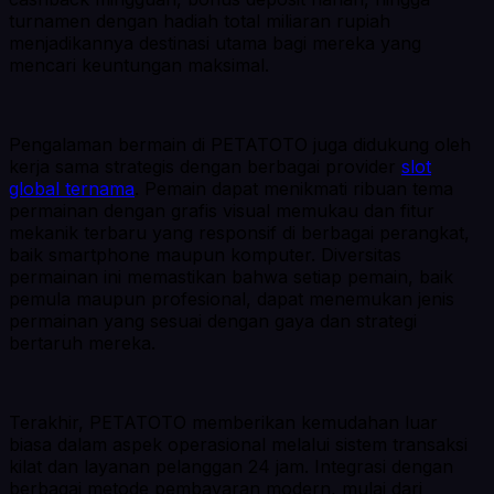
turnamen dengan hadiah total miliaran rupiah
menjadikannya destinasi utama bagi mereka yang
mencari keuntungan maksimal.
Pengalaman bermain di PETATOTO juga didukung oleh
kerja sama strategis dengan berbagai provider
slot
global ternama
. Pemain dapat menikmati ribuan tema
permainan dengan grafis visual memukau dan fitur
mekanik terbaru yang responsif di berbagai perangkat,
baik smartphone maupun komputer. Diversitas
permainan ini memastikan bahwa setiap pemain, baik
pemula maupun profesional, dapat menemukan jenis
permainan yang sesuai dengan gaya dan strategi
bertaruh mereka.
Terakhir, PETATOTO memberikan kemudahan luar
biasa dalam aspek operasional melalui sistem transaksi
kilat dan layanan pelanggan 24 jam. Integrasi dengan
berbagai metode pembayaran modern, mulai dari