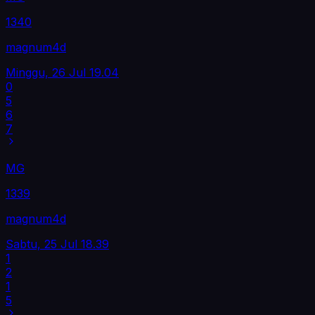
1340
magnum4d
Minggu, 26 Jul
19.04
0
5
6
7
MG
1339
magnum4d
Sabtu, 25 Jul
18.39
1
2
1
5