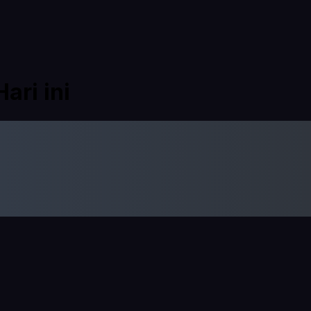
ari ini