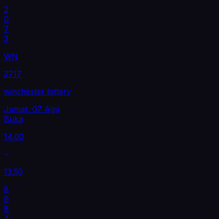
2
0
7
3
WN
2717
winchester lottery
Jumat, 07 Agu
Buka
14.00
13.50
8
9
8
4