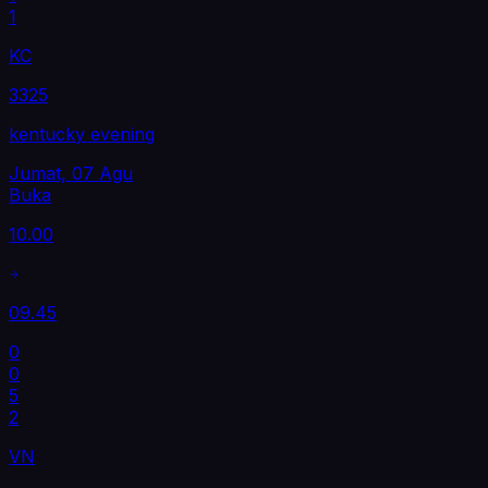
1
KC
3325
kentucky evening
Jumat, 07 Agu
Buka
10.00
09.45
0
0
5
2
VN