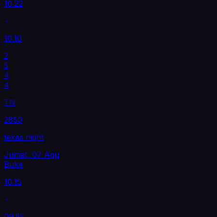
10.22
10.10
2
5
4
4
TN
2850
texas night
Jumat, 07 Agu
Buka
10.15
09.55