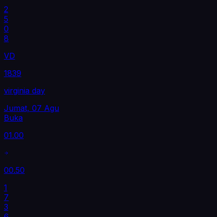
2
5
0
8
VD
1839
virginia day
Jumat, 07 Agu
Buka
01.00
00.50
1
7
3
6