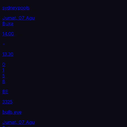
sydneypools
Jumat, 07 Agu
Buka
14.00
13.30
0
1
5
8
BE
3325
bulls eye
Jumat, 07 Agu