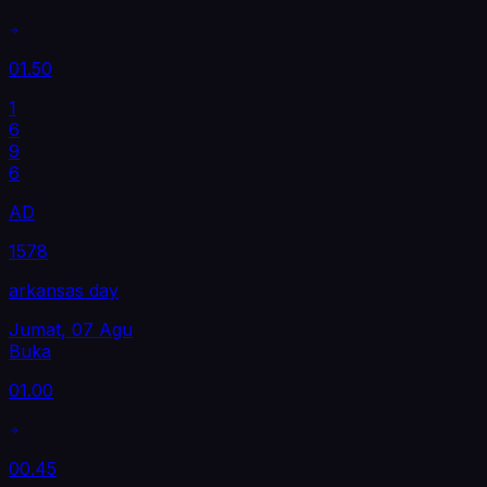
01.50
1
6
9
6
AD
1578
arkansas day
Jumat, 07 Agu
Buka
01.00
00.45