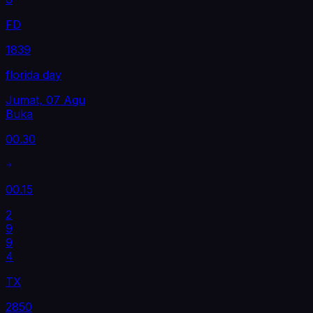
FD
1839
florida day
Jumat, 07 Agu
Buka
00.30
00.15
2
9
9
4
TX
2850