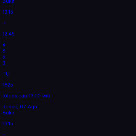
Buka
13.15
12.45
4
8
5
3
TU
1825
totomacau 13:00 wib
Jumat, 07 Agu
Buka
13.15