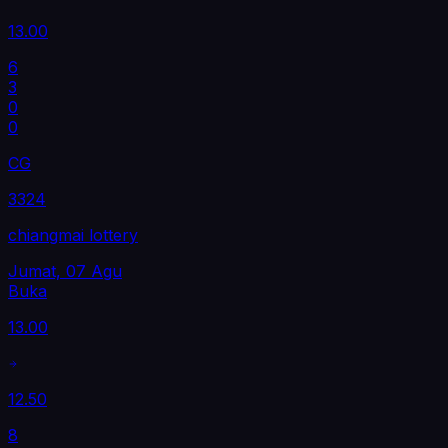
13.00
6
3
0
0
CG
3324
chiangmai lottery
Jumat, 07 Agu
Buka
13.00
12.50
8