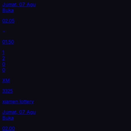
Jumat, 07 Agu
Buka
02.05
01.50
1
2
0
0
XM
3325
xiamen lottery
Jumat, 07 Agu
Buka
02.00