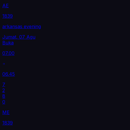
AE
1839
arkansas evening
Jumat, 07 Agu
Buka
07.00
06.45
7
2
8
0
ME
1839