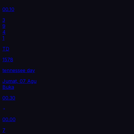
00.10
3
9
4
1
TD
1578
tennessee day
Jumat, 07 Agu
Buka
00.30
00.00
7