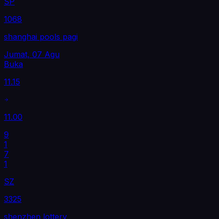
SP
1068
shanghai pools pagi
Jumat, 07 Agu
Buka
11.15
11.00
9
1
7
1
SZ
3325
shenzhen lottery