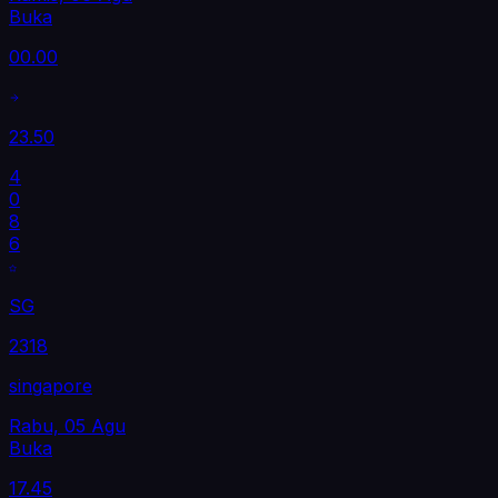
Buka
00.00
23.50
4
0
8
6
SG
2318
singapore
Rabu, 05 Agu
Buka
17.45