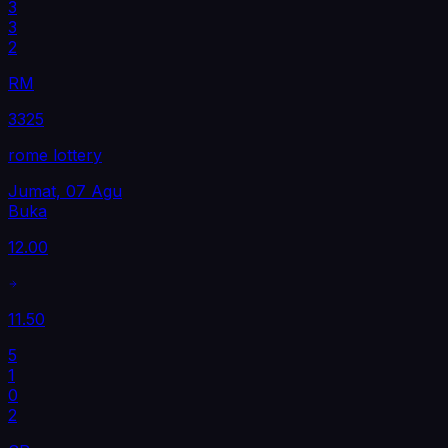
3
3
2
RM
3325
rome lottery
Jumat, 07 Agu
Buka
12.00
11.50
5
1
0
2