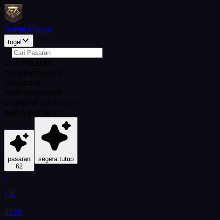
Daftar
Masuk
togel
Cari Pasaran
hongkongpools
singapore
malibucitypools
shanghai pools sore
pattaya lottery
pasaran
segera tutup
62
HK
3324