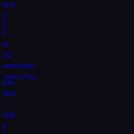
05.45
3
0
4
2
SF
2717
santafe lottery
Jumat, 07 Agu
Buka
06.00
05.50
6
7