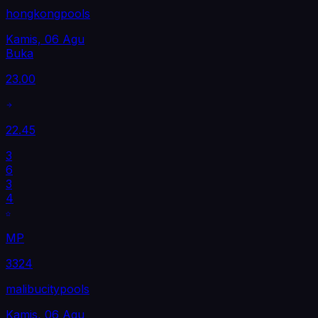
hongkongpools
Kamis, 06 Agu
Buka
23.00
22.45
3
6
3
4
MP
3324
malibucitypools
Kamis, 06 Agu