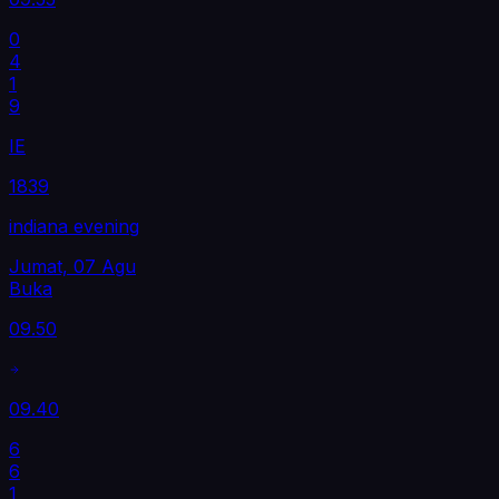
0
4
1
9
IE
1839
indiana evening
Jumat, 07 Agu
Buka
09.50
09.40
6
6
1