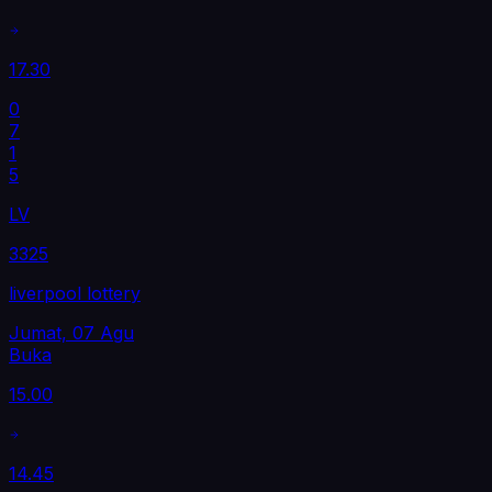
17.30
0
7
1
5
LV
3325
liverpool lottery
Jumat, 07 Agu
Buka
15.00
14.45