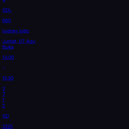
SDL
660
sydney lotto
Jumat, 07 Agu
Buka
14.00
13.30
3
7
1
2
SD
3325