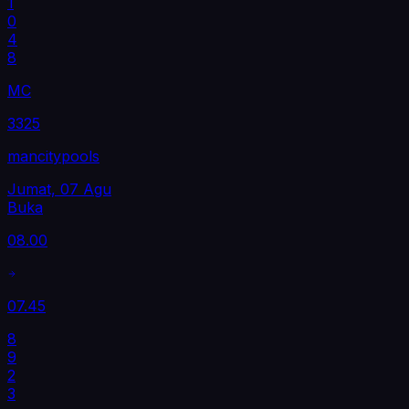
1
0
4
8
MC
3325
mancitypools
Jumat, 07 Agu
Buka
08.00
07.45
8
9
2
3