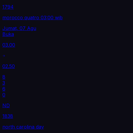
1794
morocco quatro 03:00 wib
Jumat, 07 Agu
Buka
03.00
02.50
8
3
6
0
ND
1838
north carolina day