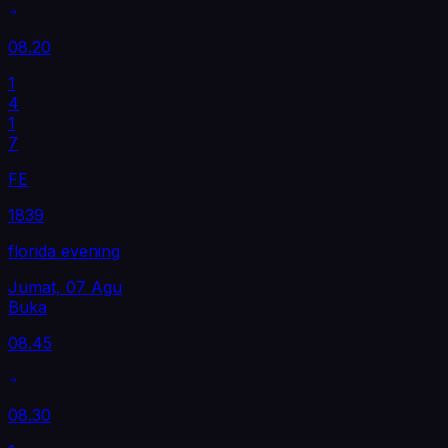
08.20
1
4
1
7
FE
1839
florida evening
Jumat, 07 Agu
Buka
08.45
08.30