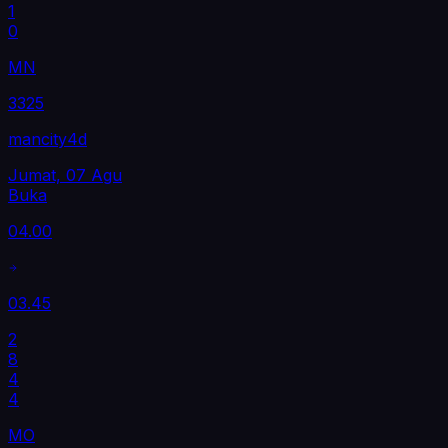
1
0
MN
3325
mancity4d
Jumat, 07 Agu
Buka
04.00
03.45
2
8
4
4
MO