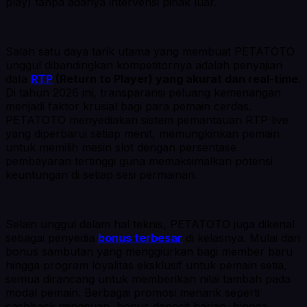
play
) tanpa adanya intervensi pihak luar.
Salah satu daya tarik utama yang membuat PETATOTO
unggul dibandingkan kompetitornya adalah penyajian
data
RTP
(Return to Player) yang akurat dan real-time
.
Di tahun 2026 ini, transparansi peluang kemenangan
menjadi faktor krusial bagi para pemain cerdas.
PETATOTO menyediakan sistem pemantauan RTP live
yang diperbarui setiap menit, memungkinkan pemain
untuk memilih mesin slot dengan persentase
pembayaran tertinggi guna memaksimalkan potensi
keuntungan di setiap sesi permainan.
Selain unggul dalam hal teknis, PETATOTO juga dikenal
sebagai penyedia
bonus terbesar
di kelasnya. Mulai dari
bonus sambutan yang menggiurkan bagi member baru
hingga program loyalitas eksklusif untuk pemain setia,
semua dirancang untuk memberikan nilai tambah pada
modal pemain. Berbagai promosi menarik seperti
cashback
mingguan, bonus deposit harian, hingga