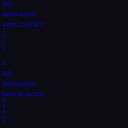
1832
indiana evening
Jumat, 31 Jul
10.12
7
9
1
5
IE
1831
indiana evening
Kamis, 30 Jul
10.13
0
3
4
0