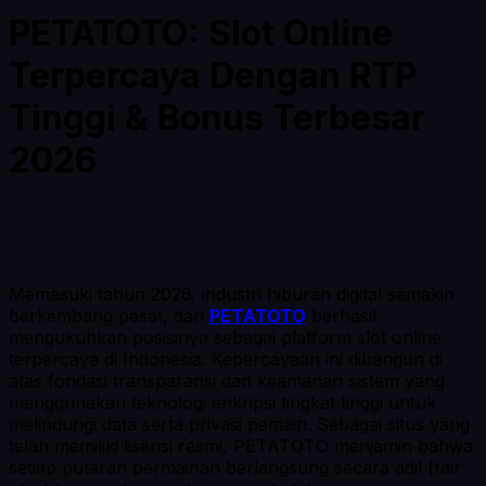
PETATOTO: Slot Online
Terpercaya Dengan RTP
Tinggi & Bonus Terbesar
2026
Memasuki tahun 2026, industri hiburan digital semakin
berkembang pesat, dan
PETATOTO
berhasil
mengukuhkan posisinya sebagai platform slot online
terpercaya di Indonesia. Kepercayaan ini dibangun di
atas fondasi transparansi dan keamanan sistem yang
menggunakan teknologi enkripsi tingkat tinggi untuk
melindungi data serta privasi pemain. Sebagai situs yang
telah memiliki lisensi resmi, PETATOTO menjamin bahwa
setiap putaran permainan berlangsung secara adil (
fair