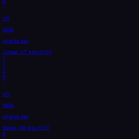
6
VD
1839
virginia day
Jumat, 07 Agu
01.07
1
7
3
6
VD
1838
virginia day
Kamis, 06 Agu
01.11
0