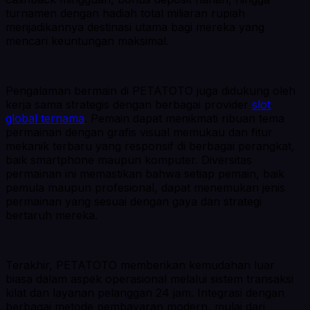
turnamen dengan hadiah total miliaran rupiah
menjadikannya destinasi utama bagi mereka yang
mencari keuntungan maksimal.
Pengalaman bermain di PETATOTO juga didukung oleh
kerja sama strategis dengan berbagai provider
slot
global ternama
. Pemain dapat menikmati ribuan tema
permainan dengan grafis visual memukau dan fitur
mekanik terbaru yang responsif di berbagai perangkat,
baik smartphone maupun komputer. Diversitas
permainan ini memastikan bahwa setiap pemain, baik
pemula maupun profesional, dapat menemukan jenis
permainan yang sesuai dengan gaya dan strategi
bertaruh mereka.
Terakhir, PETATOTO memberikan kemudahan luar
biasa dalam aspek operasional melalui sistem transaksi
kilat dan layanan pelanggan 24 jam. Integrasi dengan
berbagai metode pembayaran modern, mulai dari