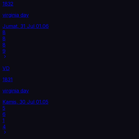
1832
virginia day
Jumat, 31 Jul
01.06
8
8
8
9
VD
1831
virginia day
Kamis, 30 Jul
01.05
5
6
1
4