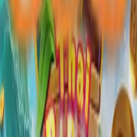
cashback
mingguan, bonus deposit harian, hingga
turnamen dengan hadiah total miliaran rupiah
menjadikannya destinasi utama bagi mereka yang
mencari keuntungan maksimal.
Pengalaman bermain di PETATOTO juga didukung oleh
kerja sama strategis dengan berbagai provider
slot
global ternama
. Pemain dapat menikmati ribuan tema
permainan dengan grafis visual memukau dan fitur
mekanik terbaru yang responsif di berbagai perangkat,
baik smartphone maupun komputer. Diversitas
permainan ini memastikan bahwa setiap pemain, baik
pemula maupun profesional, dapat menemukan jenis
permainan yang sesuai dengan gaya dan strategi
bertaruh mereka.
Terakhir, PETATOTO memberikan kemudahan luar
biasa dalam aspek operasional melalui sistem transaksi
kilat dan layanan pelanggan 24 jam. Integrasi dengan
berbagai metode pembayaran modern, mulai dari